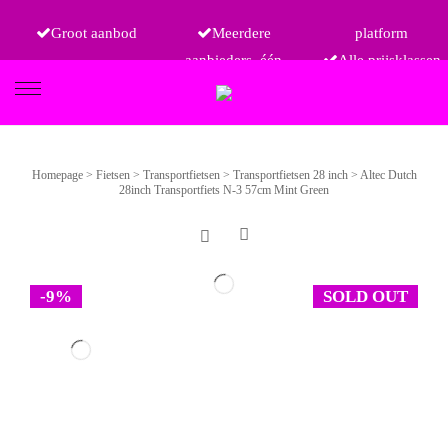
Groot aanbod
Meerdere
platform
aanbieders, één
Alle prijsklassen
FIETSEN
Homepage
>
Fietsen
>
Transportfietsen
>
Transportfietsen 28 inch
>
Altec Dutch
28inch Transportfiets N-3 57cm Mint Green
ETRO
-9%
SOLD OUT