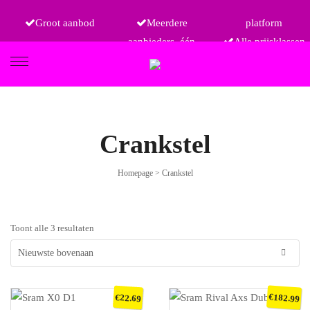
Groot aanbod
Meerdere
platform
aanbieders, één
Alle prijsklassen
FIETSEN
Crankstel
Homepage
>
Crankstel
ETRO
Toont alle 3 resultaten
€
€
182.99
22.69