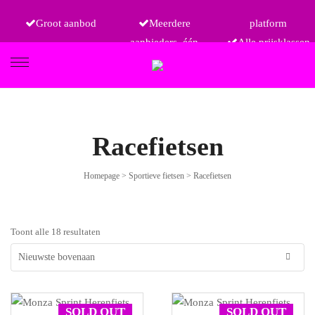
Groot aanbod
Meerdere
platform
aanbieders, één
Alle prijsklassen
FIETSEN
Racefietsen
Homepage
>
Sportieve fietsen
>
Racefietsen
ETRO
Toont alle 18 resultaten
SOLD OUT
SOLD OUT