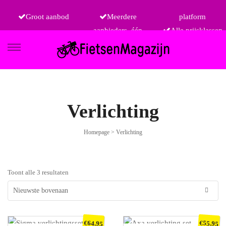
Groot aanbod
Meerdere
platform
aanbieders, één
Alle prijsklassen
FIETSEN
Verlichting
Homepage
>
Verlichting
ETRO
Toont alle 3 resultaten
€
€
64.95
55.95