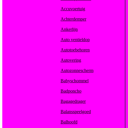
Accuvoertuig
Achterdemper
Ankerlijn
Auto ventieldop
Autotoebehoren
Autovering
Autozonnescherm
Babyschommel
Badponcho
Bagagedrager
Balansspeelgoed
Balhoofd