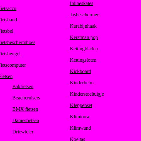
Inlineskates
ietsaccu
Jasbeschermer
ietsband
Karabijnhaak
ietsbel
Kerstman pop
ietsbeschermhoes
Kettingbladen
ietsbeugel
Kettingsloten
ietscomputer
Kickboard
Fietsen
Kinderhelm
Bakfietsen
Kinderstoeltuigje
Beachcruisers
Kleppenset
BMX fietsen
Klimtouw
Damesfietsen
Klimwand
Driewieler
Koeltas