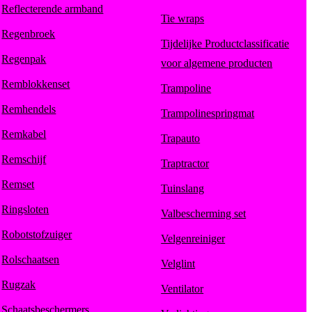
Reflecterende armband
Tie wraps
Regenbroek
Tijdelijke Productclassificatie
Regenpak
voor algemene producten
Remblokkenset
Trampoline
Remhendels
Trampolinespringmat
Remkabel
Trapauto
Remschijf
Traptractor
Remset
Tuinslang
Ringsloten
Valbescherming set
Robotstofzuiger
Velgenreiniger
Rolschaatsen
Velglint
Rugzak
Ventilator
Schaatsbeschermers