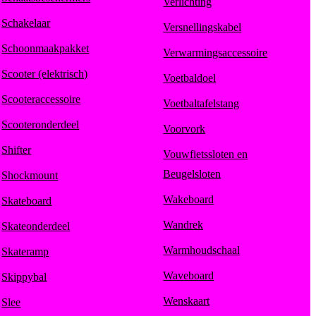
Verlichting
Schakelaar
Versnellingskabel
Schoonmaakpakket
Verwarmingsaccessoire
Scooter (elektrisch)
Voetbaldoel
Scooteraccessoire
Voetbaltafelstang
Scooteronderdeel
Voorvork
Shifter
Vouwfietssloten en
Beugelsloten
Shockmount
Wakeboard
Skateboard
Wandrek
Skateonderdeel
Warmhoudschaal
Skateramp
Waveboard
Skippybal
Wenskaart
Slee