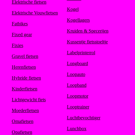
Elektrische fietsen
Kogel
Elektrische Vouwfietsen
Kogellagers
Fatbikes
Kruiden & Specerijen
Fixed gear
Kussentje fietsstoeltje
Fixies
Labelprinterrol
Gravel fietsen
Longboard
Herenfietsen
Loopauto
Hybride fietsen
Loopband
Kinderfietsen
Loopmotor
Lichtgewicht fiets
Looptrainer
Moederfietsen
Luchtbevochtiger
Omafietsen
Lunchbox
Opafietsen