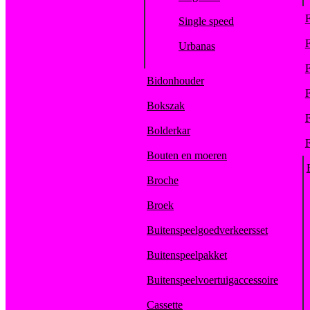
F
Single speed
F
Urbanas
F
Bidonhouder
F
Bokszak
F
Bolderkar
F
Bouten en moeren
Broche
Broek
Buitenspeelgoedverkeersset
Buitenspeelpakket
Buitenspeelvoertuigaccessoire
Cassette