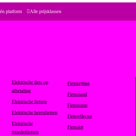
én platform
Alle prijsklassen
Elektrische fiets op
Fietsketting
afbetaling
Fietsmand
Elektrische fietsen
Fietspomp
Elektrische herenfietsen
Fietsreflector
Elektrische
Fietsslot
moederfietsen