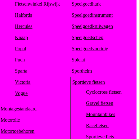
Fietsenwinkel Rijswijk
Speelgoedhark
Halfords
Speelgoedinstrument
Hercules
Speelgoedkruiwagen
Knaap
Speelgoedschep
Popal
Speelgoedvoertuig
Puch
Spielat
Sparta
Sporthelm
Victoria
Sportieve fietsen
Cyclocross fietsen
Vogue
Gravel fietsen
Montagestandaard
Mountainbikes
Motorolie
Racefietsen
Motortoebehoren
Sportieve fiets