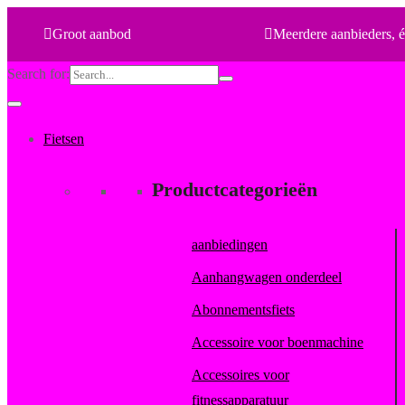
Groot aanbod
Meerdere aanbieders, é
Search for:
Fietsen
Productcategorieën
aanbiedingen
Aanhangwagen onderdeel
Abonnementsfiets
Accessoire voor boenmachine
Accessoires voor
fitnessapparatuur