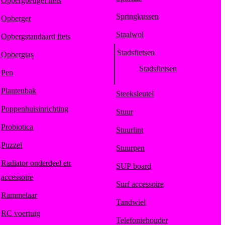
Opbergbeugel fiets
Springkussen
Opberger
Staalwol
Opbergstandaard fiets
Stadsfietsen
Opbergtas
Stadsfietsen
Pen
Plantenbak
Steeksleutel
Poppenhuisinrichting
Stuur
Probiotica
Stuurlint
Puzzel
Stuurpen
Radiator onderdeel en
SUP board
accessoire
Surf accessoire
Rammelaar
Tandwiel
RC voertuig
Telefoniehouder