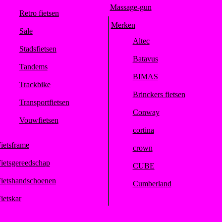
Massage-gun
Retro fietsen
Merken
Sale
Altec
Stadsfietsen
Batavus
Tandems
BIMAS
Trackbike
Brinckers fietsen
Transportfietsen
Conway
Vouwfietsen
cortina
ietsframe
crown
ietsgereedschap
CUBE
ietshandschoenen
Cumberland
ietskar