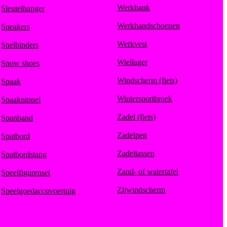
Werkbank
Sleutelhanger
Werkhandschoenen
Sneakers
Werkvest
Snelbinders
Wiellager
Snow shoes
Windscherm (fiets)
Spaak
Wintersportbroek
Spaaknippel
Zadel (fiets)
Spanband
Zadelpen
Spatbord
Zadeltassen
Spatbordstang
Zand- of watertafel
Speelfigurenset
Zijwindscherm
Speelgoedaccuvoertuig