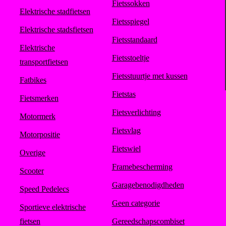
Fietssokken
Elektrische stadfietsen
Fietsspiegel
Elektrische stadsfietsen
Fietsstandaard
Elektrische
Fietsstoeltje
transportfietsen
Fietsstuurtje met kussen
Fatbikes
Fietstas
Fietsmerken
Fietsverlichting
Motormerk
Fietsvlag
Motorpositie
Fietswiel
Overige
Framebescherming
Scooter
Garagebenodigdheden
Speed Pedelecs
Geen categorie
Sportieve elektrische
fietsen
Gereedschapscombiset