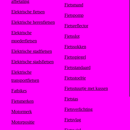
afbetaling
Fietsmand
Elektrische fietsen
Fietspomp
Elektrische herenfietsen
Fietsreflector
Elektrische
Fietsslot
moederfietsen
Fietssokken
Elektrische stadfietsen
Fietsspiegel
Elektrische stadsfietsen
Fietsstandaard
Elektrische
Fietsstoeltje
transportfietsen
Fietsstuurtje met kussen
Fatbikes
Fietstas
Fietsmerken
Fietsverlichting
Motormerk
Fietsvlag
Motorpositie