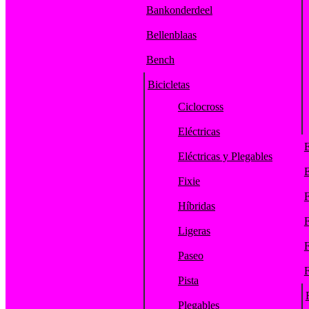
Bankonderdeel
Bellenblaas
Bench
Bicicletas
Ciclocross
Eléctricas
E
Eléctricas y Plegables
E
Fixie
F
Híbridas
F
Ligeras
F
Paseo
F
Pista
Plegables