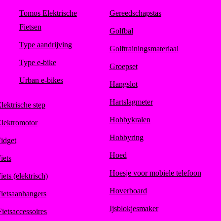
Tomos Elektrische
Gereedschapstas
Fietsen
Golfbal
Type aandrijving
Golftrainingsmateriaal
Type e-bike
Groepset
Urban e-bikes
Hangslot
Hartslagmeter
lektrische step
Hobbykralen
lektromotor
Hobbyring
idget
Hoed
iets
Hoesje voor mobiele telefoon
iets (elektrisch)
Hoverboard
ietsaanhangers
Ijsblokjesmaker
Fietsaccessoires