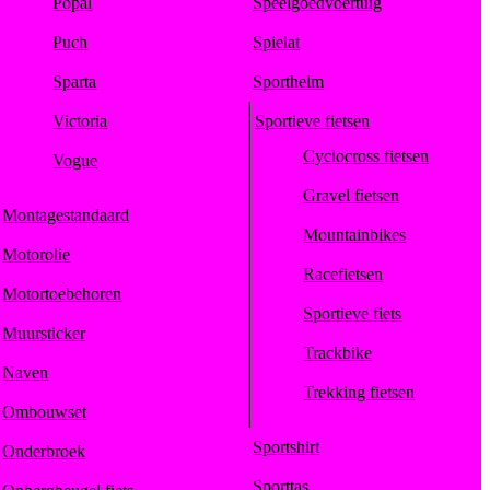
Popal
Speelgoedvoertuig
Puch
Spielat
Sparta
Sporthelm
Victoria
Sportieve fietsen
Cyclocross fietsen
Vogue
Gravel fietsen
Montagestandaard
Mountainbikes
Motorolie
Racefietsen
Motortoebehoren
Sportieve fiets
Muursticker
Trackbike
Naven
Trekking fietsen
Ombouwset
Sportshirt
Onderbroek
Sporttas