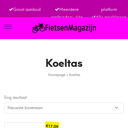
Groot aanbod
Meerdere
platform
aanbieders, één
Alle prijsklassen
IETSEN
Koeltas
Homepage
>
Koeltas
TRO
Enig resultaat
€
17.09