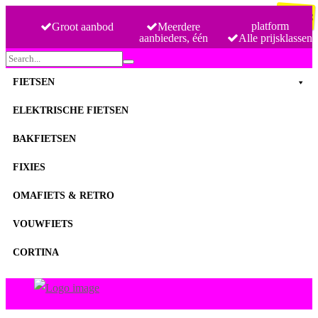
€
33.48
platform
Groot aanbod
Meerdere
aanbieders, één
Alle prijsklassen
Search
for:
FIETSEN
ELEKTRISCHE FIETSEN
BAKFIETSEN
FIXIES
OMAFIETS & RETRO
VOUWFIETS
CORTINA
FietsenMagazijn