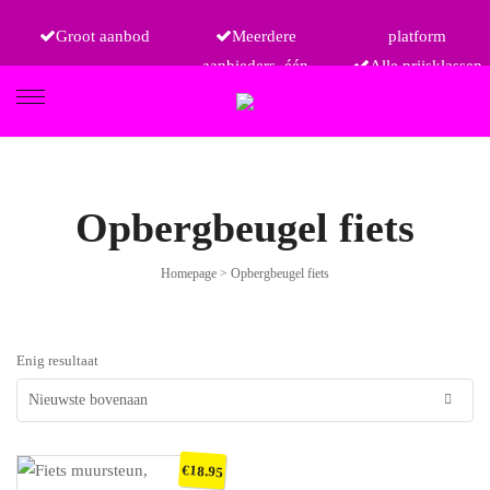
Groot aanbod
Meerdere
platform
aanbieders, één
Alle prijsklassen
FIETSEN
Opbergbeugel fiets
Homepage
>
Opbergbeugel fiets
ETRO
Enig resultaat
€
18.95