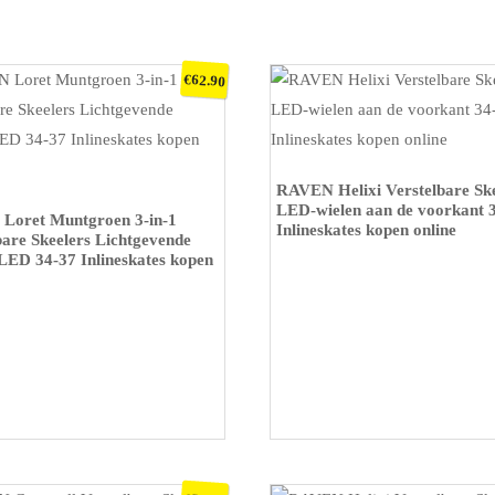
€
62.90
KOOP OP BOL
RAVEN Helixi Verstelbare Ske
P BOL
LED-wielen aan de voorkant 
Loret Muntgroen 3-in-1
Inlineskates kopen online
bare Skeelers Lichtgevende
LED 34-37 Inlineskates kopen