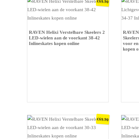
€
69.90
KOOP OP BOL
KOOP O
RAVEN Helixi Verstelbare Skeelers 2
RAVEN 
LED-wielen aan de voorkant 38-42
Skeeler
Inlineskates kopen online
voor en
kopen o
€
69.90