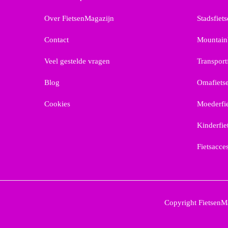
Over FietsenMagazijn
Stadsfiet
Contact
Mountain
Veel gestelde vragen
Transport
Blog
Omafiets
Cookies
Moederfi
Kinderfie
Fietsacce
Copyright FietsenMa