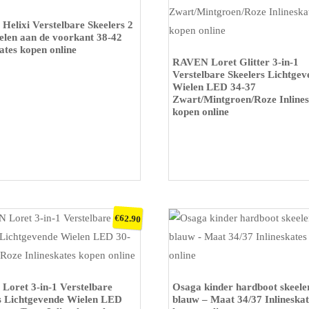
P BOL
elixi Verstelbare Skeelers 2
len aan de voorkant 38-42
ates kopen online
KOOP OP BOL
RAVEN Loret Glitter 3-in-1
Verstelbare Skeelers Lichtgev
Wielen LED 34-37
Zwart/Mintgroen/Roze Inlines
kopen online
€
62.90
P BOL
KOOP OP BOL
oret 3-in-1 Verstelbare
Osaga kinder hardboot skeele
s Lichtgevende Wielen LED
blauw – Maat 34/37 Inlineskat