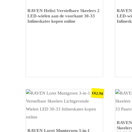
KOOP OP BOL
KOOP O
RAVEN Helixi Verstelbare Skeelers 2
RAVEN H
LED-wielen aan de voorkant 30-33
LED-wie
Inlineskates kopen online
Inlinesk
€
62.90
KOOP O
RAVEN L
KOOP OP BOL
Skeeler
RAVEN Loret Muntgroen 3-in-1