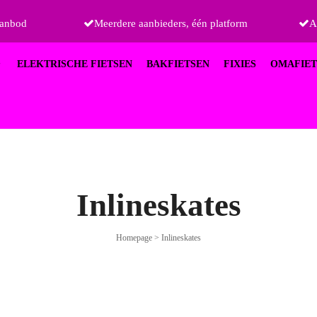
aanbod
Meerdere aanbieders, één platform
A
ELEKTRISCHE FIETSEN
BAKFIETSEN
FIXIES
OMAFIET
Inlineskates
Homepage
>
Inlineskates