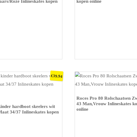
aars/Roze Inlineskates kopen
kopen online
€
39.94
KOOP OP BOL
Roces Pro 80 Rolschaatsen Z
P BOL
43 Man,Vrouw Inlineskates k
inder hardboot skeelers wit
online
Maat 34/37 Inlineskates kopen