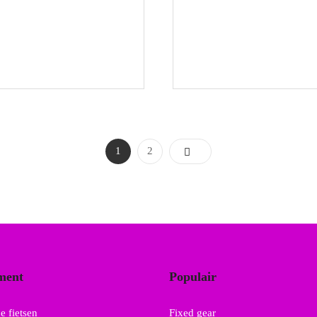
1
2
ment
Populair
e fietsen
Fixed gear