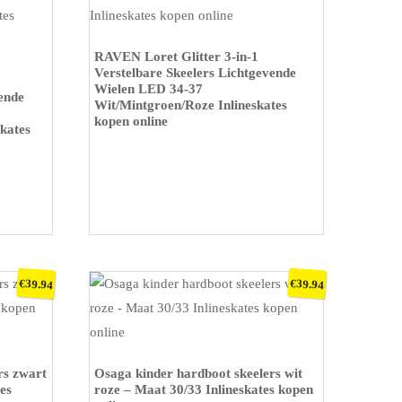
KOOP OP BOL
RAVEN Loret Glitter 3-in-1
Verstelbare Skeelers Lichtgevende
Wielen LED 34-37
ende
Wit/Mintgroen/Roze Inlineskates
kopen online
kates
€
€
39.94
39.94
KOOP OP BOL
rs zwart
Osaga kinder hardboot skeelers wit
es
roze – Maat 30/33 Inlineskates kopen