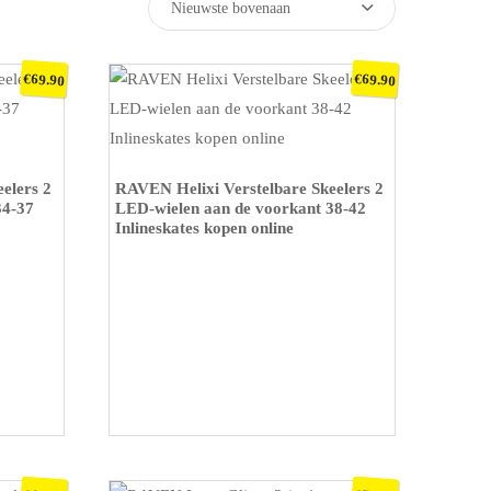
€
€
69.90
69.90
KOOP OP BOL
elers 2
RAVEN Helixi Verstelbare Skeelers 2
34-37
LED-wielen aan de voorkant 38-42
Inlineskates kopen online