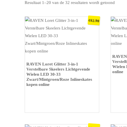
Resultaat 1–20 van de 32 resultaten wordt getoond
€
62.90
KOOP O
RAVEN 
KOOP OP BOL
Verstel
RAVEN Loret Glitter 3-in-1
Wielen 
Verstelbare Skeelers Lichtgevende
online
Wielen LED 30-33
Zwart/Mintgroen/Roze Inlineskates
kopen online