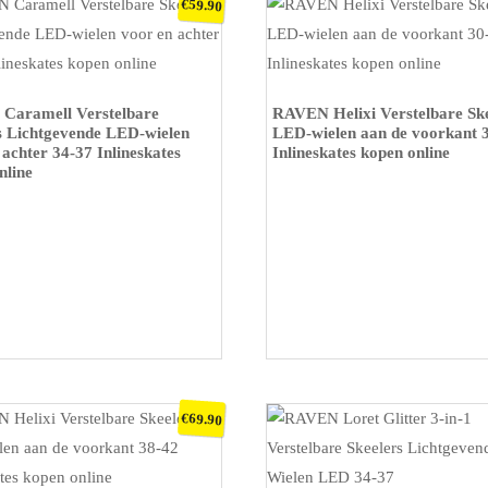
€
59.90
P BOL
KOOP OP BOL
Caramell Verstelbare
RAVEN Helixi Verstelbare Ske
s Lichtgevende LED-wielen
LED-wielen aan de voorkant 
 achter 34-37 Inlineskates
Inlineskates kopen online
nline
€
69.90