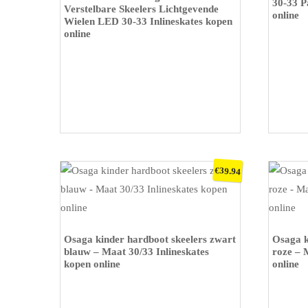
30-33 P
Verstelbare Skeelers Lichtgevende
online
Wielen LED 30-33 Inlineskates kopen
online
€
39.94
KOOP OP BOL
KOOP O
Osaga kinder hardboot skeelers zwart
Osaga k
blauw – Maat 30/33 Inlineskates
roze – 
kopen online
online