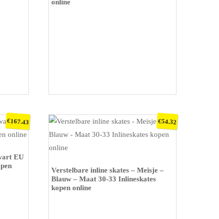
online
€
€
167.43
54.32
wart EU
open
KOOP OP BOL
Verstelbare inline skates – Meisje –
Blauw – Maat 30-33 Inlineskates
kopen online