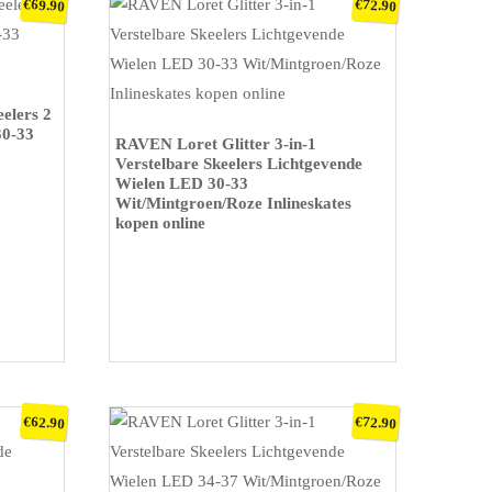
€
€
69.90
72.90
elers 2
30-33
KOOP OP BOL
RAVEN Loret Glitter 3-in-1
Verstelbare Skeelers Lichtgevende
Wielen LED 30-33
Wit/Mintgroen/Roze Inlineskates
kopen online
€
€
62.90
72.90