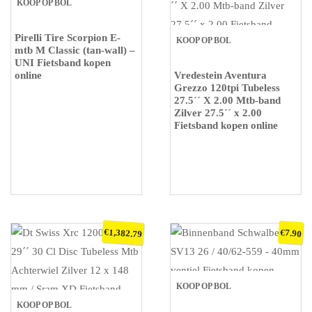
KOOP OP BOL
Pirelli Tire Scorpion E-
KOOP OP BOL
mtb M Classic (tan-wall) –
UNI Fietsband kopen
online
Vredestein Aventura
Grezzo 120tpi Tubeless
27.5´´ X 2.00 Mtb-band
Zilver 27.5´´ x 2.00
Fietsband kopen online
€
1,382.79
€
7.90
KOOP OP BOL
KOOP OP BOL