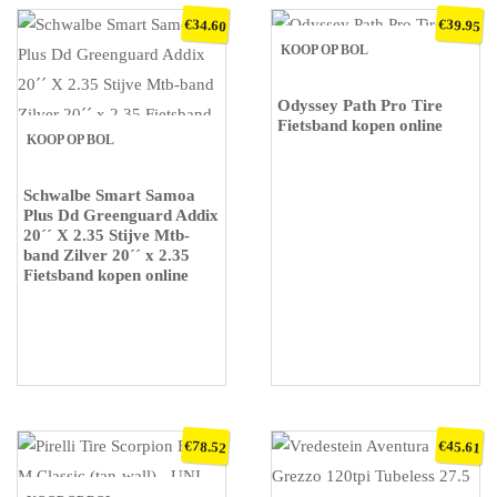
€
€
34.60
39.95
KOOP OP BOL
Odyssey Path Pro Tire
Fietsband kopen online
KOOP OP BOL
Schwalbe Smart Samoa
Plus Dd Greenguard Addix
20´´ X 2.35 Stijve Mtb-
band Zilver 20´´ x 2.35
Fietsband kopen online
€
€
78.52
45.61