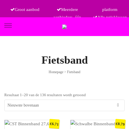
Groot aanbod
Meerdere
platform
aanbieders, één
Alle prijsklassen
FIETSEN
Fietsband
Homepage
>
Fietsband
ETRO
Resultaat 1–20 van de 136 resultaten wordt getoond
€
€
6.71
8.79