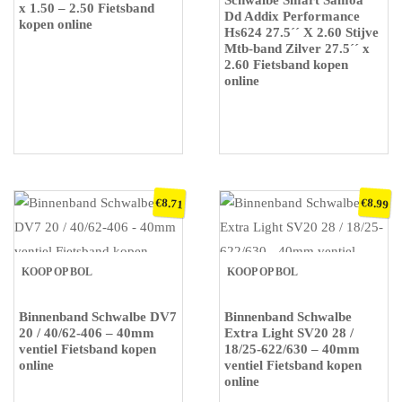
Schwalbe Smart Samoa
x 1.50 – 2.50 Fietsband
Dd Addix Performance
kopen online
Hs624 27.5´´ X 2.60 Stijve
Mtb-band Zilver 27.5´´ x
2.60 Fietsband kopen
online
€
€
8.71
8.99
KOOP OP BOL
KOOP OP BOL
Binnenband Schwalbe DV7
Binnenband Schwalbe
20 / 40/62-406 – 40mm
Extra Light SV20 28 /
ventiel Fietsband kopen
18/25-622/630 – 40mm
online
ventiel Fietsband kopen
online