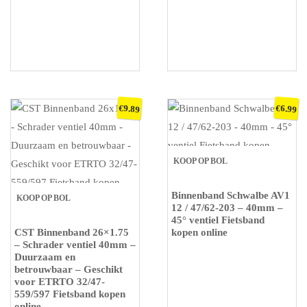
€
€
9.89
6.99
KOOP OP BOL
Binnenband Schwalbe AV1
KOOP OP BOL
12 / 47/62-203 – 40mm –
45° ventiel Fietsband
CST Binnenband 26×1.75
kopen online
– Schrader ventiel 40mm –
Duurzaam en
betrouwbaar – Geschikt
voor ETRTO 32/47-
559/597 Fietsband kopen
online