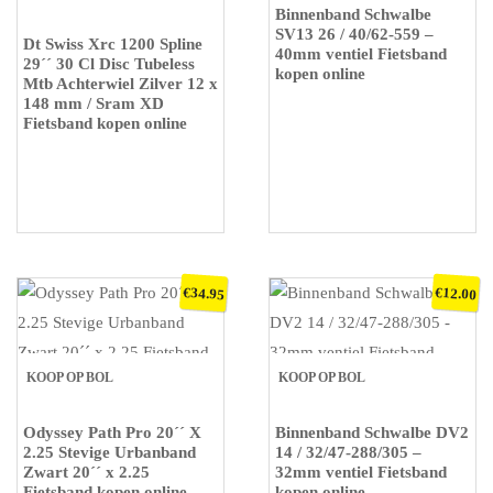
Binnenband Schwalbe
SV13 26 / 40/62-559 –
Dt Swiss Xrc 1200 Spline
40mm ventiel Fietsband
29´´ 30 Cl Disc Tubeless
kopen online
Mtb Achterwiel Zilver 12 x
148 mm / Sram XD
Fietsband kopen online
€
€
34.95
12.00
KOOP OP BOL
KOOP OP BOL
Odyssey Path Pro 20´´ X
Binnenband Schwalbe DV2
2.25 Stevige Urbanband
14 / 32/47-288/305 –
Zwart 20´´ x 2.25
32mm ventiel Fietsband
Fietsband kopen online
kopen online