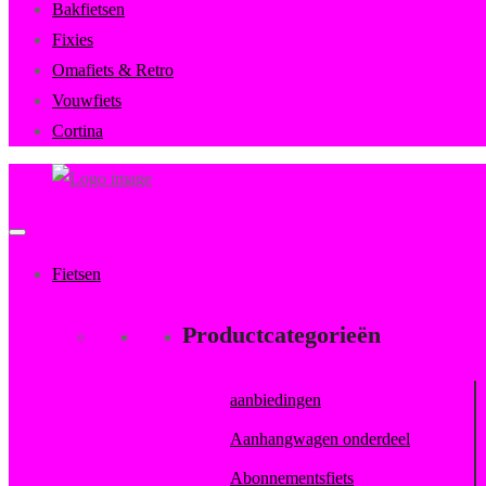
Bakfietsen
Fixies
Omafiets & Retro
Vouwfiets
Cortina
FietsenMagazijn
Primary
Menu
Fietsen
Productcategorieën
aanbiedingen
Aanhangwagen onderdeel
Abonnementsfiets