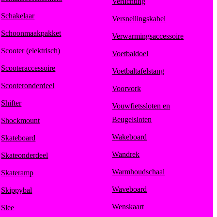
Verlichting
Schakelaar
Versnellingskabel
Schoonmaakpakket
Verwarmingsaccessoire
Scooter (elektrisch)
Voetbaldoel
Scooteraccessoire
Voetbaltafelstang
Scooteronderdeel
Voorvork
Shifter
Vouwfietssloten en
Beugelsloten
Shockmount
Wakeboard
Skateboard
Wandrek
Skateonderdeel
Warmhoudschaal
Skateramp
Waveboard
Skippybal
Wenskaart
Slee