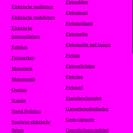
Fietssokken
Elektrische stadfietsen
Fietsspiegel
Elektrische stadsfietsen
Fietsstandaard
Elektrische
Fietsstoeltje
transportfietsen
Fietsstuurtje met kussen
Fatbikes
Fietstas
Fietsmerken
Fietsverlichting
Motormerk
Fietsvlag
Motorpositie
Fietswiel
Overige
Framebescherming
Scooter
Garagebenodigdheden
Speed Pedelecs
Geen categorie
Sportieve elektrische
fietsen
Gereedschapscombiset