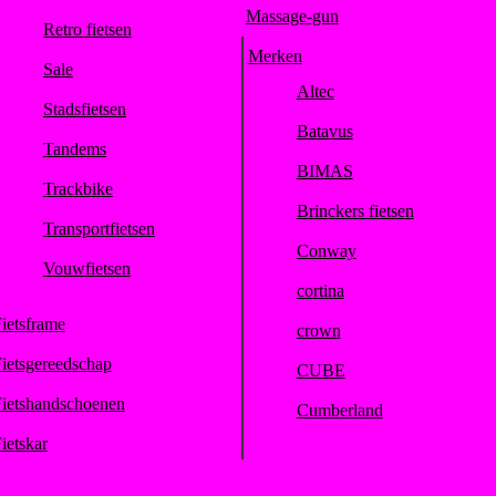
Massage-gun
Retro fietsen
Merken
Sale
Altec
Stadsfietsen
Batavus
Tandems
BIMAS
Trackbike
Brinckers fietsen
Transportfietsen
Conway
Vouwfietsen
cortina
ietsframe
crown
ietsgereedschap
CUBE
ietshandschoenen
Cumberland
ietskar