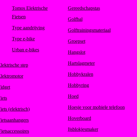
Tomos Elektrische
Gereedschapstas
Fietsen
Golfbal
Type aandrijving
Golftrainingsmateriaal
Type e-bike
Groepset
Urban e-bikes
Hangslot
Hartslagmeter
lektrische step
Hobbykralen
lektromotor
Hobbyring
idget
Hoed
iets
Hoesje voor mobiele telefoon
iets (elektrisch)
Hoverboard
ietsaanhangers
Ijsblokjesmaker
Fietsaccessoires