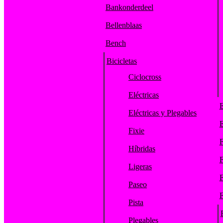
Bankonderdeel
Bellenblaas
Bench
Bicicletas
Ciclocross
Eléctricas
E
Eléctricas y Plegables
E
Fixie
F
Híbridas
F
Ligeras
F
Paseo
F
Pista
Plegables