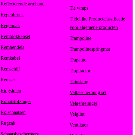
Reflecterende armband
Tie wraps
Regenbroek
Tijdelijke Productclassificatie
Regenpak
voor algemene producten
Remblokkenset
Trampoline
Remhendels
Trampolinespringmat
Remkabel
Trapauto
Remschijf
Traptractor
Remset
Tuinslang
Ringsloten
Valbescherming set
Robotstofzuiger
Velgenreiniger
Rolschaatsen
Velglint
Rugzak
Ventilator
Schaatsbeschermers