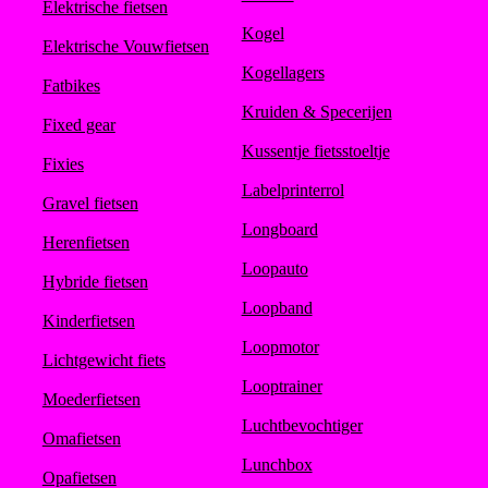
Elektrische fietsen
Kogel
Elektrische Vouwfietsen
Kogellagers
Fatbikes
Kruiden & Specerijen
Fixed gear
Kussentje fietsstoeltje
Fixies
Labelprinterrol
Gravel fietsen
Longboard
Herenfietsen
Loopauto
Hybride fietsen
Loopband
Kinderfietsen
Loopmotor
Lichtgewicht fiets
Looptrainer
Moederfietsen
Luchtbevochtiger
Omafietsen
Lunchbox
Opafietsen