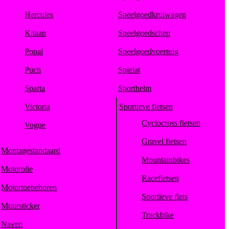
Hercules
Speelgoedkruiwagen
Knaap
Speelgoedschep
Popal
Speelgoedvoertuig
Puch
Spielat
Sparta
Sporthelm
Victoria
Sportieve fietsen
Cyclocross fietsen
Vogue
Gravel fietsen
Montagestandaard
Mountainbikes
Motorolie
Racefietsen
Motortoebehoren
Sportieve fiets
Muursticker
Trackbike
Naven