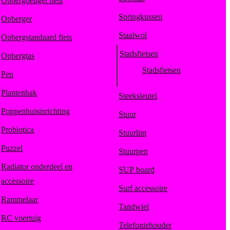
Opbergbeugel fiets
Springkussen
Opberger
Staalwol
Opbergstandaard fiets
Stadsfietsen
Opbergtas
Stadsfietsen
Pen
Plantenbak
Steeksleutel
Poppenhuisinrichting
Stuur
Probiotica
Stuurlint
Puzzel
Stuurpen
Radiator onderdeel en
SUP board
accessoire
Surf accessoire
Rammelaar
Tandwiel
RC voertuig
Telefoniehouder