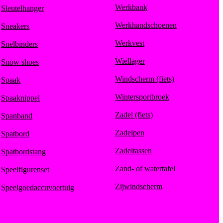
Werkbank
Sleutelhanger
Werkhandschoenen
Sneakers
Werkvest
Snelbinders
Wiellager
Snow shoes
Windscherm (fiets)
Spaak
Wintersportbroek
Spaaknippel
Zadel (fiets)
Spanband
Zadelpen
Spatbord
Zadeltassen
Spatbordstang
Zand- of watertafel
Speelfigurenset
Zijwindscherm
Speelgoedaccuvoertuig