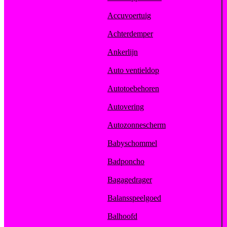
Accuvoertuig
Achterdemper
Ankerlijn
Auto ventieldop
Autotoebehoren
Autovering
Autozonnescherm
Babyschommel
Badponcho
Bagagedrager
Balansspeelgoed
Balhoofd