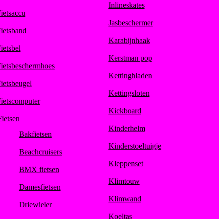
Inlineskates
ietsaccu
Jasbeschermer
ietsband
Karabijnhaak
ietsbel
Kerstman pop
ietsbeschermhoes
Kettingbladen
ietsbeugel
Kettingsloten
ietscomputer
Kickboard
Fietsen
Kinderhelm
Bakfietsen
Kinderstoeltuigje
Beachcruisers
Kleppenset
BMX fietsen
Klimtouw
Damesfietsen
Klimwand
Driewieler
Koeltas