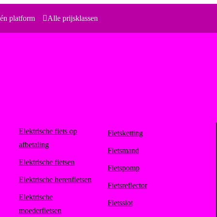
én platform
Alle prijsklassen
Elektrische fiets op
Fietsketting
afbetaling
Fietsmand
Elektrische fietsen
Fietspomp
Elektrische herenfietsen
Fietsreflector
Elektrische
Fietsslot
moederfietsen