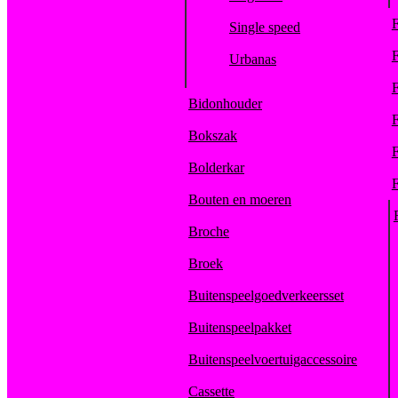
F
Single speed
F
Urbanas
F
Bidonhouder
F
Bokszak
F
Bolderkar
F
Bouten en moeren
Broche
Broek
Buitenspeelgoedverkeersset
Buitenspeelpakket
Buitenspeelvoertuigaccessoire
Cassette