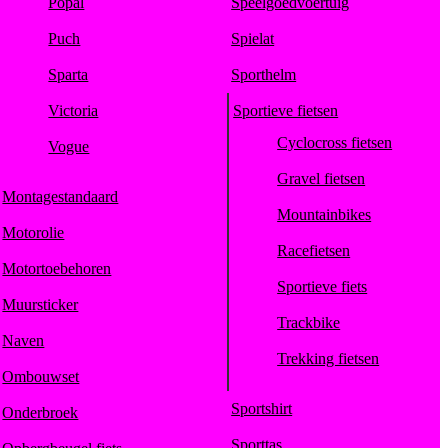
Popal
Speelgoedvoertuig
Puch
Spielat
Sparta
Sporthelm
Victoria
Sportieve fietsen
Cyclocross fietsen
Vogue
Gravel fietsen
Montagestandaard
Mountainbikes
Motorolie
Racefietsen
Motortoebehoren
Sportieve fiets
Muursticker
Trackbike
Naven
Trekking fietsen
Ombouwset
Sportshirt
Onderbroek
Sporttas