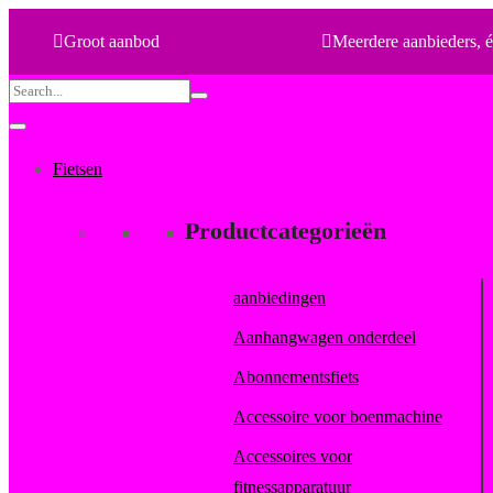
Groot aanbod
Meerdere aanbieders, é
Search
for:
Fietsen
Productcategorieën
aanbiedingen
Aanhangwagen onderdeel
Abonnementsfiets
Accessoire voor boenmachine
Accessoires voor
fitnessapparatuur