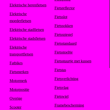
Elektrische herenfietsen
Fietsreflector
Elektrische
Fietsslot
moederfietsen
Fietssokken
Elektrische stadfietsen
Fietsspiegel
Elektrische stadsfietsen
Fietsstandaard
Elektrische
Fietsstoeltje
transportfietsen
Fietsstuurtje met kussen
Fatbikes
Fietstas
Fietsmerken
Fietsverlichting
Motormerk
Fietsvlag
Motorpositie
Fietswiel
Overige
Framebescherming
Scooter