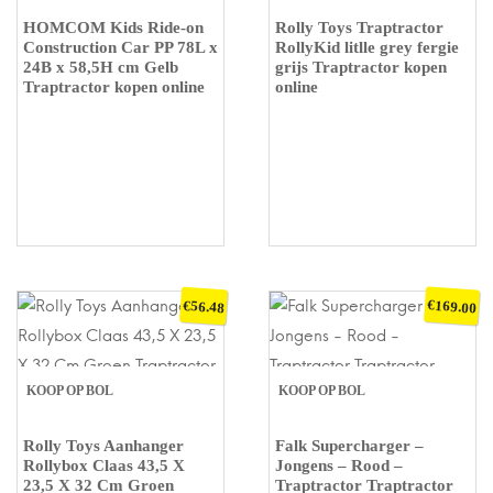
HOMCOM Kids Ride-on
Rolly Toys Traptractor
Construction Car PP 78L x
RollyKid litlle grey fergie
24B x 58,5H cm Gelb
grijs Traptractor kopen
Traptractor kopen online
online
€
€
169.00
56.48
KOOP OP BOL
KOOP OP BOL
Rolly Toys Aanhanger
Falk Supercharger –
Rollybox Claas 43,5 X
Jongens – Rood –
23,5 X 32 Cm Groen
Traptractor Traptractor