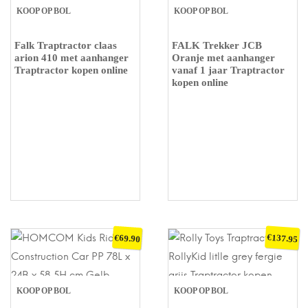
KOOP OP BOL
KOOP OP BOL
Falk Traptractor claas
FALK Trekker JCB
arion 410 met aanhanger
Oranje met aanhanger
Traptractor kopen online
vanaf 1 jaar Traptractor
kopen online
€
€
137.95
69.90
KOOP OP BOL
KOOP OP BOL