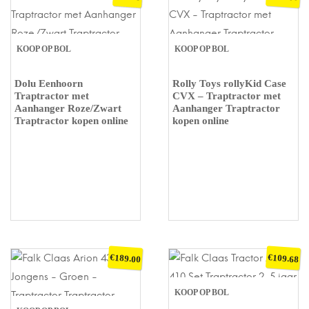
KOOP OP BOL
KOOP OP BOL
Dolu Eenhoorn
Rolly Toys rollyKid Case
Traptractor met
CVX – Traptractor met
Aanhanger Roze/Zwart
Aanhanger Traptractor
Traptractor kopen online
kopen online
€
€
189.00
109.68
KOOP OP BOL