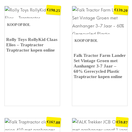
€
€
198.25
139.20
KOOP OP BOL
Rolly Toys RollyKid Claas
KOOP OP BOL
Elios – Traptractor
Traptractor kopen online
Falk Tractor Farm Lander
Set Vintage Groen met
Aanhanger 3-7 Jaar –
60% Gerecycled Plastic
Traptractor kopen online
€
€
167.88
59.87