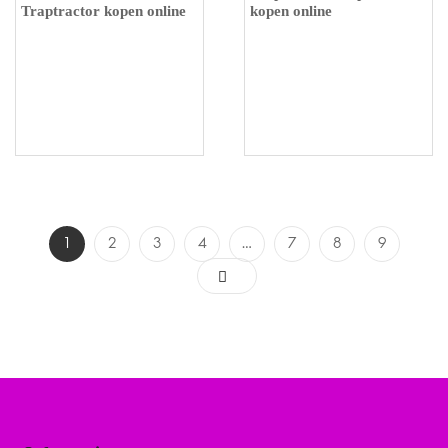
Traptractor kopen online
kopen online
1
2
3
4
…
7
8
9