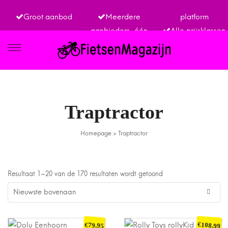
Groot aanbod
Meerdere
platform
aanbieders, één
Alle prijsklassen
FIETSEN
Traptractor
Homepage
>
Traptractor
ETRO
Resultaat 1–20 van de 170 resultaten wordt getoond
€
€
108.99
79.95