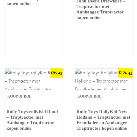
John Deere Driewieler –
kopen online
Traptractor met
Aanhanger Traptractor
kopen online
€
€
126.42
95.49
KOOP OP BOL
KOOP OP BOL
Rolly Toys rollyKid Rood
Rolly Toys RollyKid New
– Traptractor met
Holland – Traptractor met
Aanhanger Traptractor
Frontlader en Aanhanger
kopen online
Traptractor kopen online