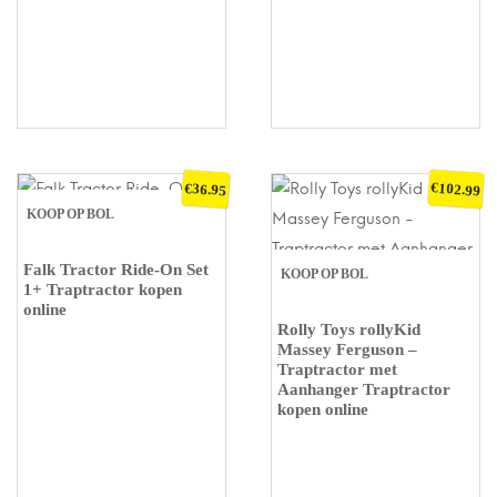
€
€
102.99
36.95
KOOP OP BOL
Falk Tractor Ride-On Set
KOOP OP BOL
1+ Traptractor kopen
online
Rolly Toys rollyKid
Massey Ferguson –
Traptractor met
Aanhanger Traptractor
kopen online