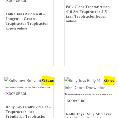
KOOP OP BOL
Falk Claas Tractor Arion
410 Set Traptractor 2-5
Falk Claas Arion 430 –
jaar Traptractor kopen
Jongens – Groen –
online
Traptractor Traptractor
kopen online
€
€
139.60
80.95
KOOP OP BOL
KOOP OP BOL
Rolly Toys RollyKid Cat –
Traptractor met
Rolly Toys Rolly MiniTrac
Frontlader Traptractor