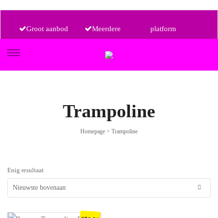
Groot aanbod
Meerdere
platform
aanbieders, één
Alle prijsklassen
FIETSEN
Trampoline
ETRO
Homepage
>
Trampoline
Enig resultaat