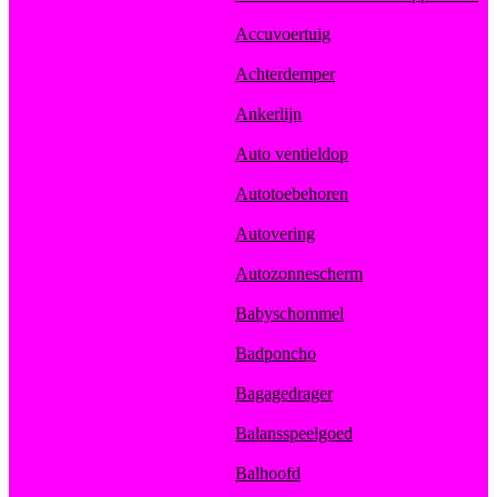
Accuvoertuig
Achterdemper
Ankerlijn
Auto ventieldop
Autotoebehoren
Autovering
Autozonnescherm
Babyschommel
Badponcho
Bagagedrager
Balansspeelgoed
Balhoofd