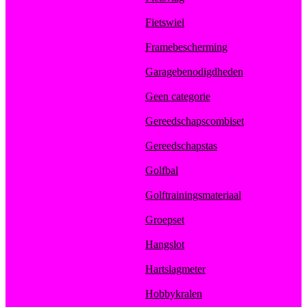
Fietswiel
Framebescherming
Garagebenodigdheden
Geen categorie
Gereedschapscombiset
Gereedschapstas
Golfbal
Golftrainingsmateriaal
Groepset
Hangslot
Hartslagmeter
Hobbykralen