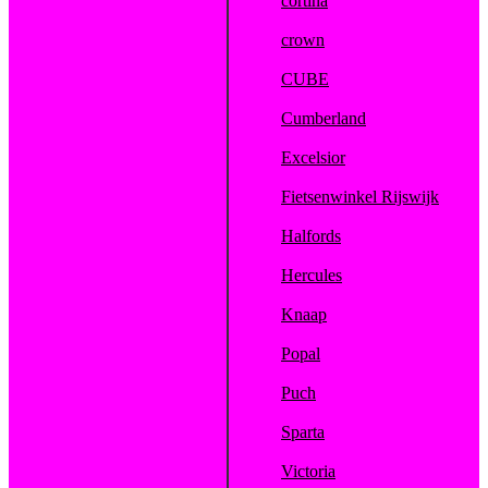
cortina
crown
CUBE
Cumberland
Excelsior
Fietsenwinkel Rijswijk
Halfords
Hercules
Knaap
Popal
Puch
Sparta
Victoria