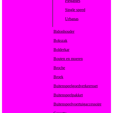
Plegables
Single speed
Urbanas
Bidonhouder
Bokszak
Bolderkar
Bouten en moeren
Broche
Broek
Buitenspeelgoedverkeersset
Buitenspeelpakket
Buitenspeelvoertuigaccessoire