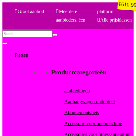
€
€
350.9
610.9
Groot aanbod
Meerdere
platform
aanbieders, één
Alle prijsklassen
Search
for:
Fietsen
Productcategorieën
aanbiedingen
Aanhangwagen onderdeel
Abonnementsfiets
Accessoire voor boenmachine
Accessoires voor fitnessapparatuur