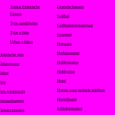
Tomos Elektrische
Gereedschapstas
Fietsen
Golfbal
Type aandrijving
Golftrainingsmateriaal
Type e-bike
Groepset
Urban e-bikes
Hangslot
Hartslagmeter
lektrische step
Hobbykralen
lektromotor
Hobbyring
idget
Hoed
iets
Hoesje voor mobiele telefoon
iets (elektrisch)
Hoverboard
ietsaanhangers
Ijsblokjesmaker
Fietsaccessoires