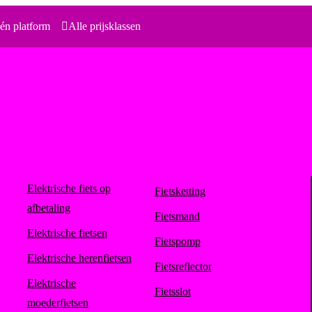
én platform
Alle prijsklassen
Elektrische fiets op
Fietsketting
afbetaling
Fietsmand
Elektrische fietsen
Fietspomp
Elektrische herenfietsen
Fietsreflector
Elektrische
Fietsslot
moederfietsen