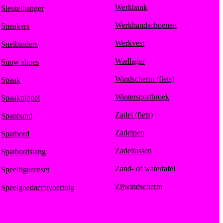
Werkbank
Sleutelhanger
Werkhandschoenen
Sneakers
Werkvest
Snelbinders
Wiellager
Snow shoes
Windscherm (fiets)
Spaak
Wintersportbroek
Spaaknippel
Zadel (fiets)
Spanband
Zadelpen
Spatbord
Zadeltassen
Spatbordstang
Zand- of watertafel
Speelfigurenset
Zijwindscherm
Speelgoedaccuvoertuig