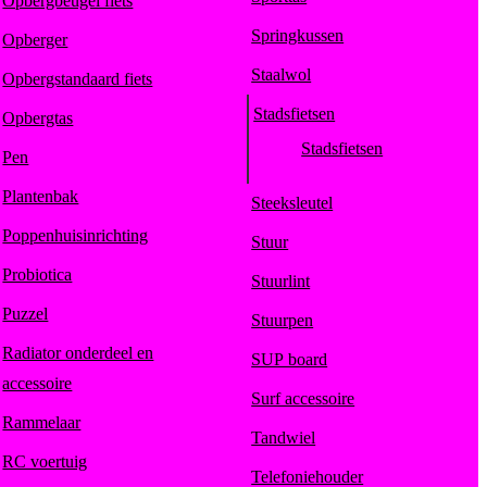
Opbergbeugel fiets
Springkussen
Opberger
Staalwol
Opbergstandaard fiets
Stadsfietsen
Opbergtas
Stadsfietsen
Pen
Plantenbak
Steeksleutel
Poppenhuisinrichting
Stuur
Probiotica
Stuurlint
Puzzel
Stuurpen
Radiator onderdeel en
SUP board
accessoire
Surf accessoire
Rammelaar
Tandwiel
RC voertuig
Telefoniehouder