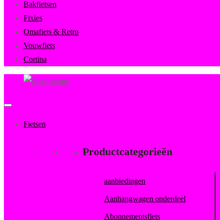
Bakfietsen
Fixies
Omafiets & Retro
Vouwfiets
Cortina
FietsenMagazijn
Primary
Menu
Fietsen
Productcategorieën
aanbiedingen
Aanhangwagen onderdeel
Abonnementsfiets