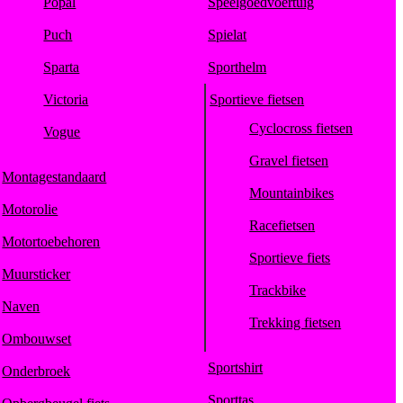
Popal
Speelgoedvoertuig
Puch
Spielat
Sparta
Sporthelm
Victoria
Sportieve fietsen
Cyclocross fietsen
Vogue
Gravel fietsen
Montagestandaard
Mountainbikes
Motorolie
Racefietsen
Motortoebehoren
Sportieve fiets
Muursticker
Trackbike
Naven
Trekking fietsen
Ombouwset
Sportshirt
Onderbroek
Sporttas