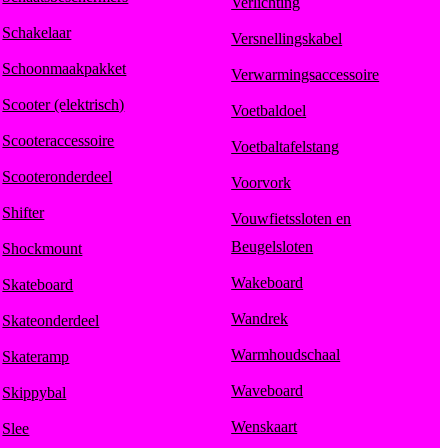
Verlichting
Schakelaar
Versnellingskabel
Schoonmaakpakket
Verwarmingsaccessoire
Scooter (elektrisch)
Voetbaldoel
Scooteraccessoire
Voetbaltafelstang
Scooteronderdeel
Voorvork
Shifter
Vouwfietssloten en
Beugelsloten
Shockmount
Wakeboard
Skateboard
Wandrek
Skateonderdeel
Warmhoudschaal
Skateramp
Waveboard
Skippybal
Wenskaart
Slee