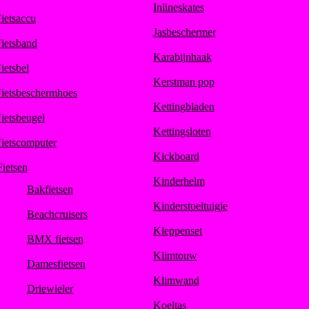
Inlineskates
ietsaccu
Jasbeschermer
ietsband
Karabijnhaak
ietsbel
Kerstman pop
ietsbeschermhoes
Kettingbladen
ietsbeugel
Kettingsloten
ietscomputer
Kickboard
Fietsen
Kinderhelm
Bakfietsen
Kinderstoeltuigje
Beachcruisers
Kleppenset
BMX fietsen
Klimtouw
Damesfietsen
Klimwand
Driewieler
Koeltas