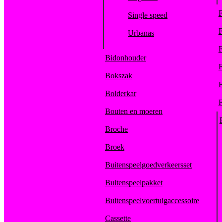
F
Single speed
F
Urbanas
F
Bidonhouder
F
Bokszak
F
Bolderkar
F
Bouten en moeren
Broche
Broek
Buitenspeelgoedverkeersset
Buitenspeelpakket
Buitenspeelvoertuigaccessoire
Cassette