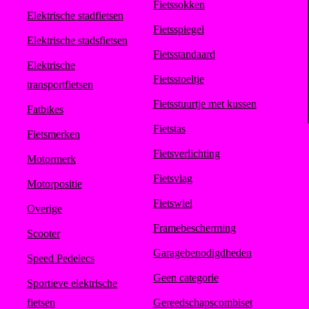
Fietssokken
Elektrische stadfietsen
Fietsspiegel
Elektrische stadsfietsen
Fietsstandaard
Elektrische
Fietsstoeltje
transportfietsen
Fietsstuurtje met kussen
Fatbikes
Fietstas
Fietsmerken
Fietsverlichting
Motormerk
Fietsvlag
Motorpositie
Fietswiel
Overige
Framebescherming
Scooter
Garagebenodigdheden
Speed Pedelecs
Geen categorie
Sportieve elektrische
fietsen
Gereedschapscombiset