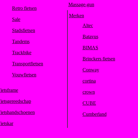
Massage-gun
Retro fietsen
Merken
Sale
Altec
Stadsfietsen
Batavus
Tandems
BIMAS
Trackbike
Brinckers fietsen
Transportfietsen
Conway
Vouwfietsen
cortina
ietsframe
crown
ietsgereedschap
CUBE
ietshandschoenen
Cumberland
ietskar