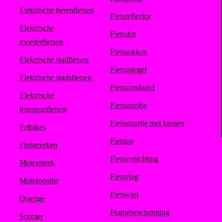
Elektrische herenfietsen
Fietsreflector
Elektrische
Fietsslot
moederfietsen
Fietssokken
Elektrische stadfietsen
Fietsspiegel
Elektrische stadsfietsen
Fietsstandaard
Elektrische
Fietsstoeltje
transportfietsen
Fietsstuurtje met kussen
Fatbikes
Fietstas
Fietsmerken
Fietsverlichting
Motormerk
Fietsvlag
Motorpositie
Fietswiel
Overige
Framebescherming
Scooter