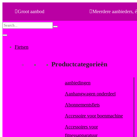
Groot aanbod
Meerdere aanbieders, é
Search
for:
Fietsen
Productcategorieën
aanbiedingen
Aanhangwagen onderdeel
Abonnementsfiets
Accessoire voor boenmachine
Accessoires voor
fitnessapparatuur