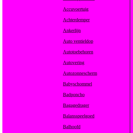
Accuvoertuig
Achterdemper
Ankerlijn
Auto ventieldop
Autotoebehoren
Autovering
Autozonnescherm
Babyschommel
Badponcho
Bagagedrager
Balansspeelgoed
Balhoofd