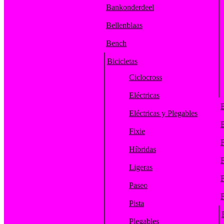
Bankonderdeel
Bellenblaas
Bench
Bicicletas
Ciclocross
Eléctricas
E
Eléctricas y Plegables
E
Fixie
F
Híbridas
F
Ligeras
F
Paseo
F
Pista
Plegables