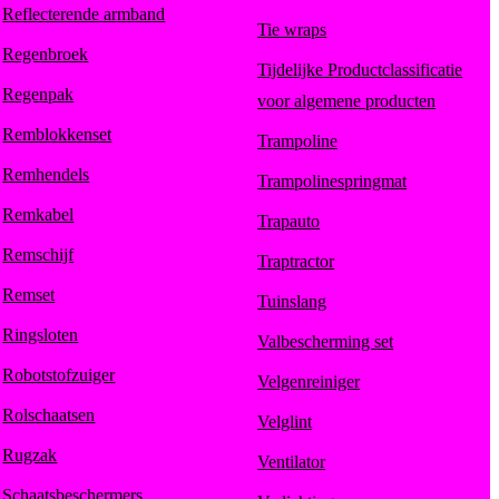
Reflecterende armband
Tie wraps
Regenbroek
Tijdelijke Productclassificatie
Regenpak
voor algemene producten
Remblokkenset
Trampoline
Remhendels
Trampolinespringmat
Remkabel
Trapauto
Remschijf
Traptractor
Remset
Tuinslang
Ringsloten
Valbescherming set
Robotstofzuiger
Velgenreiniger
Rolschaatsen
Velglint
Rugzak
Ventilator
Schaatsbeschermers