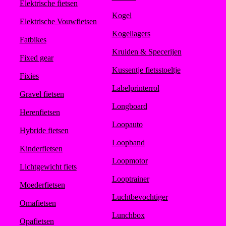
Elektrische fietsen
Kogel
Elektrische Vouwfietsen
Kogellagers
Fatbikes
Kruiden & Specerijen
Fixed gear
Kussentje fietsstoeltje
Fixies
Labelprinterrol
Gravel fietsen
Longboard
Herenfietsen
Loopauto
Hybride fietsen
Loopband
Kinderfietsen
Loopmotor
Lichtgewicht fiets
Looptrainer
Moederfietsen
Luchtbevochtiger
Omafietsen
Lunchbox
Opafietsen