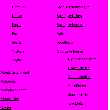
Hercules
Speelgoedkruiwagen
Knaap
Speelgoedschep
Popal
Speelgoedvoertuig
Puch
Spielat
Sparta
Sporthelm
Victoria
Sportieve fietsen
Cyclocross fietsen
Vogue
Gravel fietsen
Montagestandaard
Mountainbikes
Motorolie
Racefietsen
Motortoebehoren
Sportieve fiets
Muursticker
Trackbike
Naven