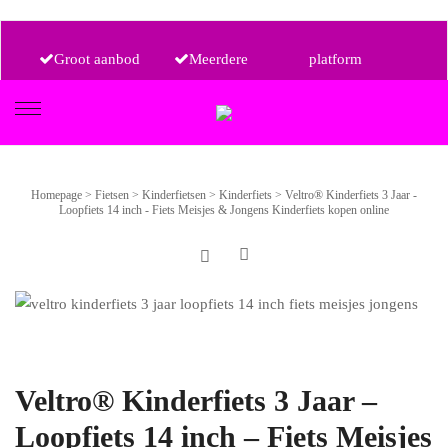
Groot aanbod
Meerdere
platform
aanbieders, één
Alle prijsklassen
FIETSEN
Homepage
>
Fietsen
>
Kinderfietsen
>
Kinderfiets
>
Veltro® Kinderfiets 3 Jaar -
Loopfiets 14 inch - Fiets Meisjes & Jongens Kinderfiets kopen online
ETRO
Veltro® Kinderfiets 3 Jaar –
Loopfiets 14 inch – Fiets Meisjes