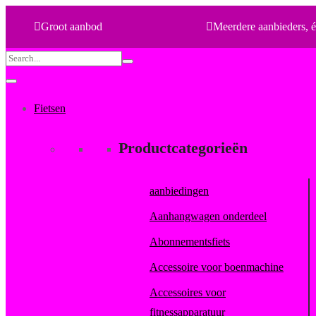
Groot aanbod
Meerdere aanbieders, é
Search
for:
Fietsen
Productcategorieën
aanbiedingen
Aanhangwagen onderdeel
Abonnementsfiets
Accessoire voor boenmachine
Accessoires voor
fitnessapparatuur