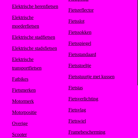
Elektrische herenfietsen
Fietsreflector
Elektrische
Fietsslot
moederfietsen
Fietssokken
Elektrische stadfietsen
Fietsspiegel
Elektrische stadsfietsen
Fietsstandaard
Elektrische
Fietsstoeltje
transportfietsen
Fietsstuurtje met kussen
Fatbikes
Fietstas
Fietsmerken
Fietsverlichting
Motormerk
Fietsvlag
Motorpositie
Fietswiel
Overige
Framebescherming
Scooter