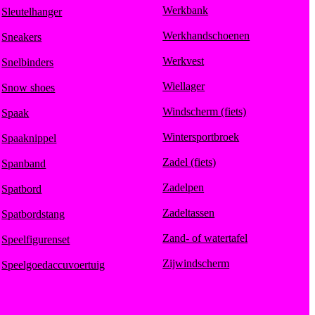
Werkbank
Sleutelhanger
Werkhandschoenen
Sneakers
Werkvest
Snelbinders
Wiellager
Snow shoes
Windscherm (fiets)
Spaak
Wintersportbroek
Spaaknippel
Zadel (fiets)
Spanband
Zadelpen
Spatbord
Zadeltassen
Spatbordstang
Zand- of watertafel
Speelfigurenset
Zijwindscherm
Speelgoedaccuvoertuig