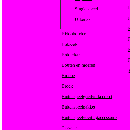
F
Single speed
F
Urbanas
F
Bidonhouder
F
Bokszak
F
Bolderkar
F
Bouten en moeren
Broche
Broek
Buitenspeelgoedverkeersset
Buitenspeelpakket
Buitenspeelvoertuigaccessoire
Cassette