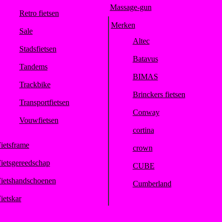
Massage-gun
Retro fietsen
Merken
Sale
Altec
Stadsfietsen
Batavus
Tandems
BIMAS
Trackbike
Brinckers fietsen
Transportfietsen
Conway
Vouwfietsen
cortina
ietsframe
crown
ietsgereedschap
CUBE
ietshandschoenen
Cumberland
ietskar