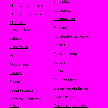
Fietssokken
Elektrische stadfietsen
Fietsspiegel
Elektrische stadsfietsen
Fietsstandaard
Elektrische
Fietsstoeltje
transportfietsen
Fietsstuurtje met kussen
Fatbikes
Fietstas
Fietsmerken
Fietsverlichting
Motormerk
Fietsvlag
Motorpositie
Fietswiel
Overige
Framebescherming
Scooter
Garagebenodigdheden
Speed Pedelecs
Geen categorie
Sportieve elektrische
fietsen
Gereedschapscombiset