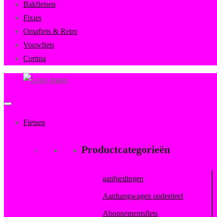
Bakfietsen
Fixies
Omafiets & Retro
Vouwfiets
Cortina
FietsenMagazijn
Primary
Menu
Fietsen
Productcategorieën
aanbiedingen
Aanhangwagen onderdeel
Abonnementsfiets