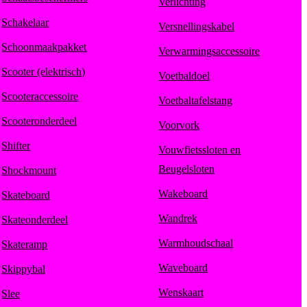
Verlichting
Schakelaar
Versnellingskabel
Schoonmaakpakket
Verwarmingsaccessoire
Scooter (elektrisch)
Voetbaldoel
Scooteraccessoire
Voetbaltafelstang
Scooteronderdeel
Voorvork
Shifter
Vouwfietssloten en
Beugelsloten
Shockmount
Wakeboard
Skateboard
Wandrek
Skateonderdeel
Warmhoudschaal
Skateramp
Waveboard
Skippybal
Wenskaart
Slee