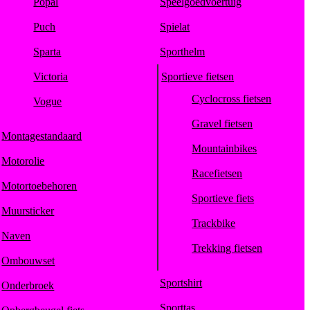
Popal
Speelgoedvoertuig
Puch
Spielat
Sparta
Sporthelm
Victoria
Sportieve fietsen
Cyclocross fietsen
Vogue
Gravel fietsen
Montagestandaard
Mountainbikes
Motorolie
Racefietsen
Motortoebehoren
Sportieve fiets
Muursticker
Trackbike
Naven
Trekking fietsen
Ombouwset
Sportshirt
Onderbroek
Sporttas