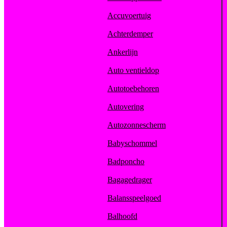
Accuvoertuig
Achterdemper
Ankerlijn
Auto ventieldop
Autotoebehoren
Autovering
Autozonnescherm
Babyschommel
Badponcho
Bagagedrager
Balansspeelgoed
Balhoofd