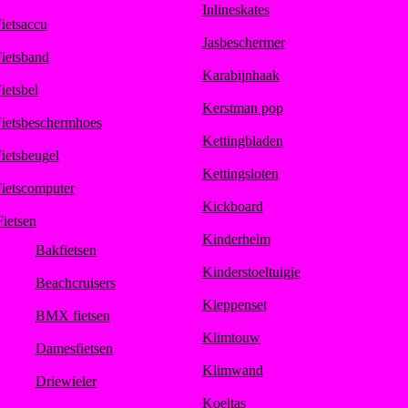
Inlineskates
ietsaccu
Jasbeschermer
ietsband
Karabijnhaak
ietsbel
Kerstman pop
ietsbeschermhoes
Kettingbladen
ietsbeugel
Kettingsloten
ietscomputer
Kickboard
Fietsen
Kinderhelm
Bakfietsen
Kinderstoeltuigje
Beachcruisers
Kleppenset
BMX fietsen
Klimtouw
Damesfietsen
Klimwand
Driewieler
Koeltas