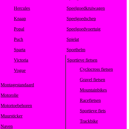
Hercules
Speelgoedkruiwagen
Knaap
Speelgoedschep
Popal
Speelgoedvoertuig
Puch
Spielat
Sparta
Sporthelm
Victoria
Sportieve fietsen
Cyclocross fietsen
Vogue
Gravel fietsen
Montagestandaard
Mountainbikes
Motorolie
Racefietsen
Motortoebehoren
Sportieve fiets
Muursticker
Trackbike
Naven