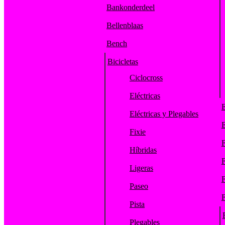
Bankonderdeel
Bellenblaas
Bench
Bicicletas
Ciclocross
Eléctricas
E
Eléctricas y Plegables
E
Fixie
F
Híbridas
F
Ligeras
F
Paseo
F
Pista
Plegables