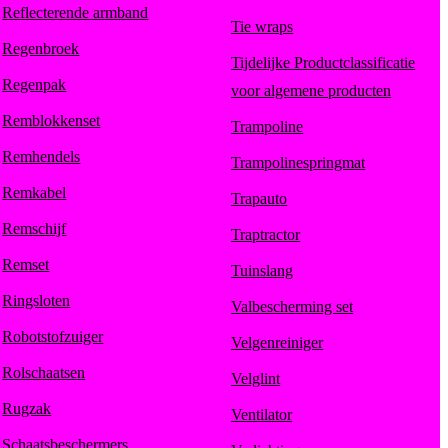
Reflecterende armband
Tie wraps
Regenbroek
Tijdelijke Productclassificatie
Regenpak
voor algemene producten
Remblokkenset
Trampoline
Remhendels
Trampolinespringmat
Remkabel
Trapauto
Remschijf
Traptractor
Remset
Tuinslang
Ringsloten
Valbescherming set
Robotstofzuiger
Velgenreiniger
Rolschaatsen
Velglint
Rugzak
Ventilator
Schaatsbeschermers