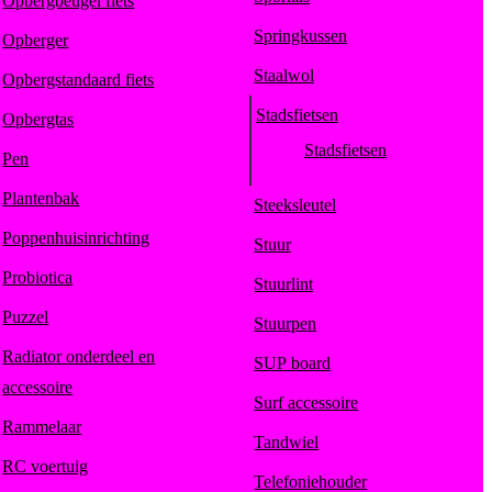
Opbergbeugel fiets
Springkussen
Opberger
Staalwol
Opbergstandaard fiets
Stadsfietsen
Opbergtas
Stadsfietsen
Pen
Plantenbak
Steeksleutel
Poppenhuisinrichting
Stuur
Probiotica
Stuurlint
Puzzel
Stuurpen
Radiator onderdeel en
SUP board
accessoire
Surf accessoire
Rammelaar
Tandwiel
RC voertuig
Telefoniehouder