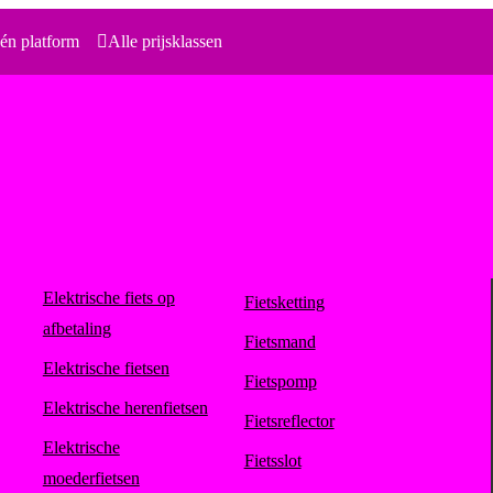
én platform
Alle prijsklassen
Elektrische fiets op
Fietsketting
afbetaling
Fietsmand
Elektrische fietsen
Fietspomp
Elektrische herenfietsen
Fietsreflector
Elektrische
Fietsslot
moederfietsen