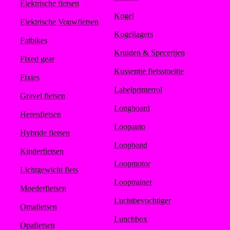
Elektrische fietsen
Kogel
Elektrische Vouwfietsen
Kogellagers
Fatbikes
Kruiden & Specerijen
Fixed gear
Kussentje fietsstoeltje
Fixies
Labelprinterrol
Gravel fietsen
Longboard
Herenfietsen
Loopauto
Hybride fietsen
Loopband
Kinderfietsen
Loopmotor
Lichtgewicht fiets
Looptrainer
Moederfietsen
Luchtbevochtiger
Omafietsen
Lunchbox
Opafietsen