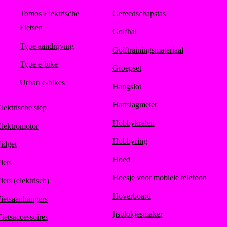
Tomos Elektrische
Gereedschapstas
Fietsen
Golfbal
Type aandrijving
Golftrainingsmateriaal
Type e-bike
Groepset
Urban e-bikes
Hangslot
Hartslagmeter
lektrische step
Hobbykralen
lektromotor
Hobbyring
idget
Hoed
iets
Hoesje voor mobiele telefoon
iets (elektrisch)
Hoverboard
ietsaanhangers
Ijsblokjesmaker
Fietsaccessoires