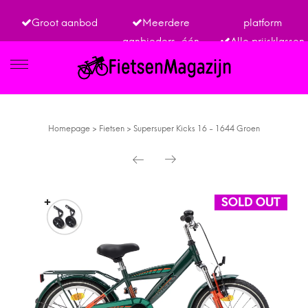
Groot aanbod
Meerdere
platform
aanbieders, één
Alle prijsklassen
IETSEN
Homepage
>
Fietsen
>
Supersuper Kicks 16 - 1644 Groen
TRO
SOLD OUT