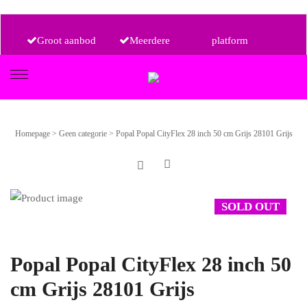
Groot aanbod
Meerdere
platform
aanbieders, één
Alle prijsklassen
FIETSEN
Homepage
>
Geen categorie
>
Popal Popal CityFlex 28 inch 50 cm Grijs 28101 Grijs
ETRO
SOLD OUT
Popal Popal CityFlex 28 inch 50
cm Grijs 28101 Grijs