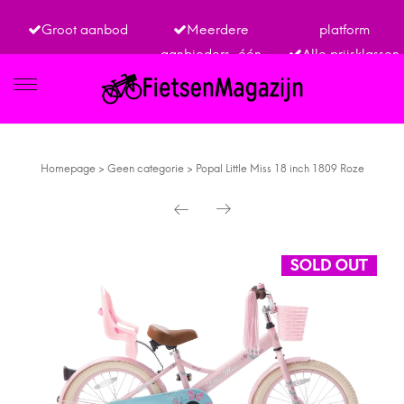
Groot aanbod
Meerdere
platform
aanbieders, één
Alle prijsklassen
IETSEN
Homepage
>
Geen categorie
>
Popal Little Miss 18 inch 1809 Roze
TRO
SOLD OUT