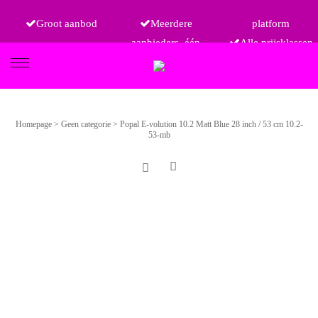
Groot aanbod
Meerdere
platform
aanbieders, één
Alle prijsklassen
FIETSEN
Homepage
>
Geen categorie
>
Popal E-volution 10.2 Matt Blue 28 inch / 53 cm 10.2-
53-mb
ETRO