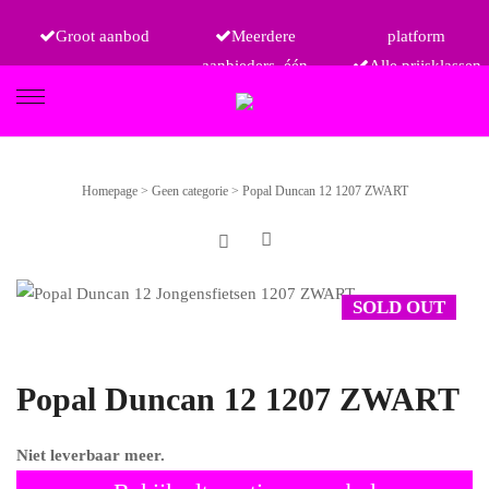
Groot aanbod
Meerdere
platform
aanbieders, één
Alle prijsklassen
FIETSEN
Homepage
>
Geen categorie
>
Popal Duncan 12 1207 ZWART
ETRO
SOLD OUT
Popal Duncan 12 1207 ZWART
Niet leverbaar meer.