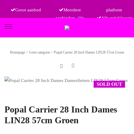
Groot aanbod
Meerdere
platform
aanbieders, één
Alle prijsklassen
FIETSEN
Homepage
>
Geen categorie
>
Popal Carrier 28 Inch Dames LIN28 57cm Groen
ETRO
SOLD OUT
Popal Carrier 28 Inch Dames
LIN28 57cm Groen