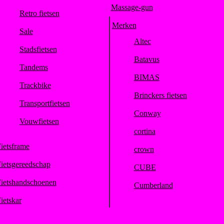
Massage-gun
Retro fietsen
Merken
Sale
Altec
Stadsfietsen
Batavus
Tandems
BIMAS
Trackbike
Brinckers fietsen
Transportfietsen
Conway
Vouwfietsen
cortina
ietsframe
crown
ietsgereedschap
CUBE
ietshandschoenen
Cumberland
ietskar