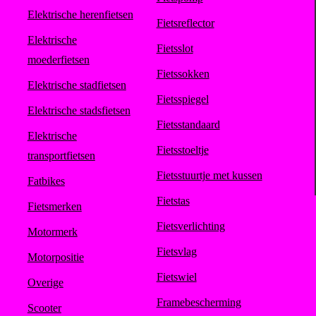
Elektrische herenfietsen
Fietsreflector
Elektrische
Fietsslot
moederfietsen
Fietssokken
Elektrische stadfietsen
Fietsspiegel
Elektrische stadsfietsen
Fietsstandaard
Elektrische
Fietsstoeltje
transportfietsen
Fietsstuurtje met kussen
Fatbikes
Fietstas
Fietsmerken
Fietsverlichting
Motormerk
Fietsvlag
Motorpositie
Fietswiel
Overige
Framebescherming
Scooter