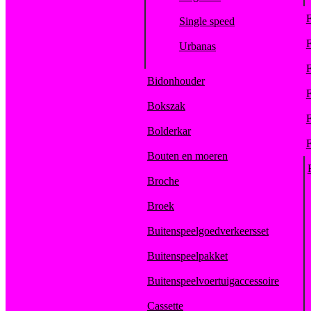
F
Single speed
F
Urbanas
F
Bidonhouder
F
Bokszak
F
Bolderkar
F
Bouten en moeren
Broche
Broek
Buitenspeelgoedverkeersset
Buitenspeelpakket
Buitenspeelvoertuigaccessoire
Cassette