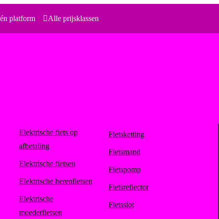
én platform
Alle prijsklassen
Elektrische fiets op
Fietsketting
afbetaling
Fietsmand
Elektrische fietsen
Fietspomp
Elektrische herenfietsen
Fietsreflector
Elektrische
Fietsslot
moederfietsen