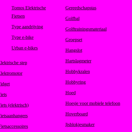
Tomos Elektrische
Gereedschapstas
Fietsen
Golfbal
Type aandrijving
Golftrainingsmateriaal
Type e-bike
Groepset
Urban e-bikes
Hangslot
Hartslagmeter
lektrische step
Hobbykralen
lektromotor
Hobbyring
idget
Hoed
iets
Hoesje voor mobiele telefoon
iets (elektrisch)
Hoverboard
ietsaanhangers
Ijsblokjesmaker
Fietsaccessoires