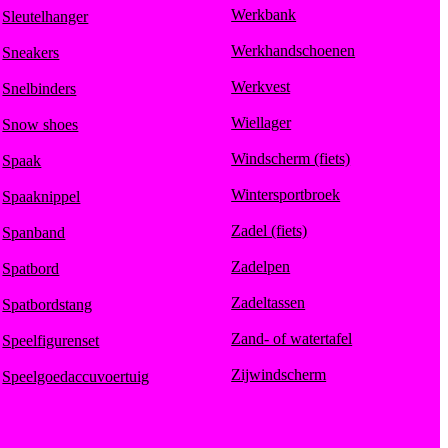
Werkbank
Sleutelhanger
Werkhandschoenen
Sneakers
Werkvest
Snelbinders
Wiellager
Snow shoes
Windscherm (fiets)
Spaak
Wintersportbroek
Spaaknippel
Zadel (fiets)
Spanband
Zadelpen
Spatbord
Zadeltassen
Spatbordstang
Zand- of watertafel
Speelfigurenset
Zijwindscherm
Speelgoedaccuvoertuig