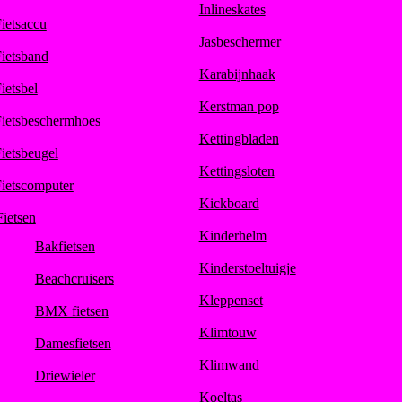
Inlineskates
ietsaccu
Jasbeschermer
ietsband
Karabijnhaak
ietsbel
Kerstman pop
ietsbeschermhoes
Kettingbladen
ietsbeugel
Kettingsloten
ietscomputer
Kickboard
Fietsen
Kinderhelm
Bakfietsen
Kinderstoeltuigje
Beachcruisers
Kleppenset
BMX fietsen
Klimtouw
Damesfietsen
Klimwand
Driewieler
Koeltas