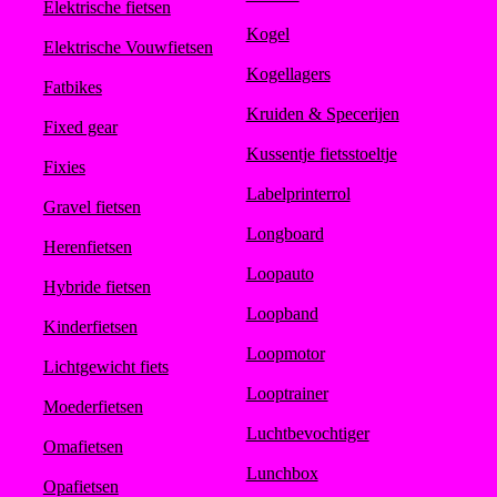
Elektrische fietsen
Kogel
Elektrische Vouwfietsen
Kogellagers
Fatbikes
Kruiden & Specerijen
Fixed gear
Kussentje fietsstoeltje
Fixies
Labelprinterrol
Gravel fietsen
Longboard
Herenfietsen
Loopauto
Hybride fietsen
Loopband
Kinderfietsen
Loopmotor
Lichtgewicht fiets
Looptrainer
Moederfietsen
Luchtbevochtiger
Omafietsen
Lunchbox
Opafietsen