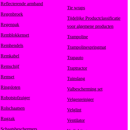
Reflecterende armband
Tie wraps
Regenbroek
Tijdelijke Productclassificatie
Regenpak
voor algemene producten
Remblokkenset
Trampoline
Remhendels
Trampolinespringmat
Remkabel
Trapauto
Remschijf
Traptractor
Remset
Tuinslang
Ringsloten
Valbescherming set
Robotstofzuiger
Velgenreiniger
Rolschaatsen
Velglint
Rugzak
Ventilator
Schaatsbeschermers