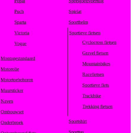
Popal
Speelgoedvoertuig
Puch
Spielat
Sparta
Sporthelm
Victoria
Sportieve fietsen
Cyclocross fietsen
Vogue
Gravel fietsen
Montagestandaard
Mountainbikes
Motorolie
Racefietsen
Motortoebehoren
Sportieve fiets
Muursticker
Trackbike
Naven
Trekking fietsen
Ombouwset
Sportshirt
Onderbroek
Sporttas