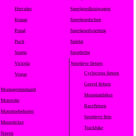
Hercules
Speelgoedkruiwagen
Knaap
Speelgoedschep
Popal
Speelgoedvoertuig
Puch
Spielat
Sparta
Sporthelm
Victoria
Sportieve fietsen
Cyclocross fietsen
Vogue
Gravel fietsen
Montagestandaard
Mountainbikes
Motorolie
Racefietsen
Motortoebehoren
Sportieve fiets
Muursticker
Trackbike
Naven