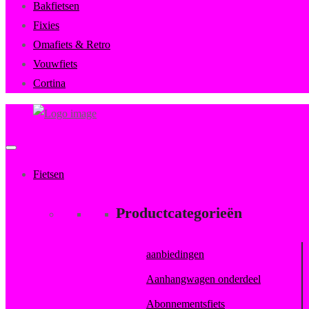
Bakfietsen
Fixies
Omafiets & Retro
Vouwfiets
Cortina
FietsenMagazijn
Primary
Menu
Fietsen
Productcategorieën
aanbiedingen
Aanhangwagen onderdeel
Abonnementsfiets