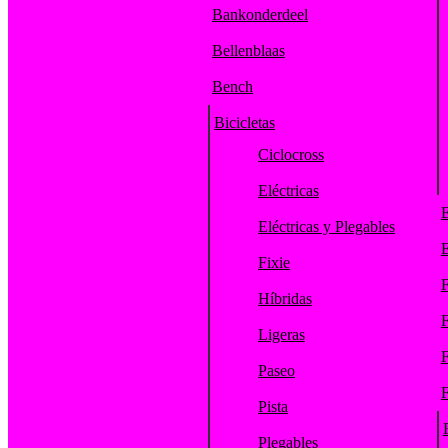
Bankonderdeel
Bellenblaas
Bench
Bicicletas
Ciclocross
Eléctricas
E
Eléctricas y Plegables
E
Fixie
F
Híbridas
F
Ligeras
F
Paseo
F
Pista
Plegables