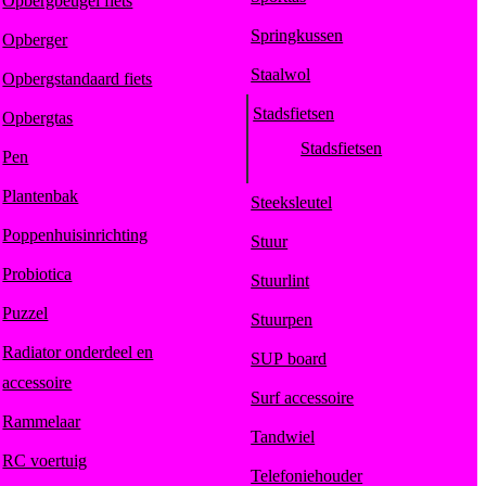
Opbergbeugel fiets
Springkussen
Opberger
Staalwol
Opbergstandaard fiets
Stadsfietsen
Opbergtas
Stadsfietsen
Pen
Plantenbak
Steeksleutel
Poppenhuisinrichting
Stuur
Probiotica
Stuurlint
Puzzel
Stuurpen
Radiator onderdeel en
SUP board
accessoire
Surf accessoire
Rammelaar
Tandwiel
RC voertuig
Telefoniehouder