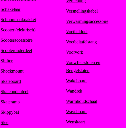
Verlichting
Schakelaar
Versnellingskabel
Schoonmaakpakket
Verwarmingsaccessoire
Scooter (elektrisch)
Voetbaldoel
Scooteraccessoire
Voetbaltafelstang
Scooteronderdeel
Voorvork
Shifter
Vouwfietssloten en
Beugelsloten
Shockmount
Wakeboard
Skateboard
Wandrek
Skateonderdeel
Warmhoudschaal
Skateramp
Waveboard
Skippybal
Wenskaart
Slee