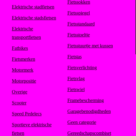
Fietssokken
Elektrische stadfietsen
Fietsspiegel
Elektrische stadsfietsen
Fietsstandaard
Elektrische
Fietsstoeltje
transportfietsen
Fietsstuurtje met kussen
Fatbikes
Fietstas
Fietsmerken
Fietsverlichting
Motormerk
Fietsvlag
Motorpositie
Fietswiel
Overige
Framebescherming
Scooter
Garagebenodigdheden
Speed Pedelecs
Geen categorie
Sportieve elektrische
fietsen
Gereedschapscombiset