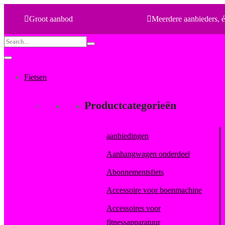
Groot aanbod
Meerdere aanbieders, é
Search
for:
Fietsen
Productcategorieën
aanbiedingen
Aanhangwagen onderdeel
Abonnementsfiets
Accessoire voor boenmachine
Accessoires voor
fitnessapparatuur