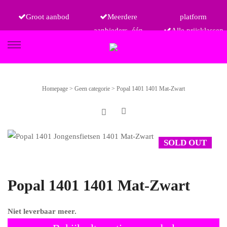
Groot aanbod
Meerdere
platform
aanbieders, één
Alle prijsklassen
FIETSEN
Homepage
>
Geen categorie
>
Popal 1401 1401 Mat-Zwart
ETRO
SOLD OUT
Popal 1401 1401 Mat-Zwart
Niet leverbaar meer.