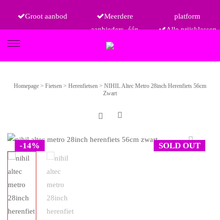
Groot aanbod
Meerdere
platform
aanbieders, één
Alle prijsklassen
FIETSEN
Homepage
>
Fietsen
>
Herenfietsen
>
NIHIL Altec Metro 28inch Herenfiets 56cm
Zwart
ETRO
-14%
SOLD OUT