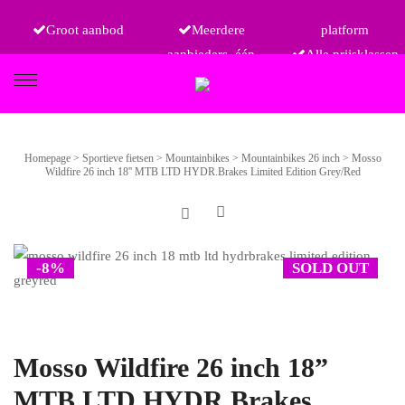
Groot aanbod
Meerdere
platform
aanbieders, één
Alle prijsklassen
FIETSEN
Homepage
>
Sportieve fietsen
>
Mountainbikes
>
Mountainbikes 26 inch
>
Mosso
Wildfire 26 inch 18'' MTB LTD HYDR.Brakes Limited Edition Grey/Red
ETRO
-8%
SOLD OUT
Mosso Wildfire 26 inch 18”
MTB LTD HYDR.Brakes