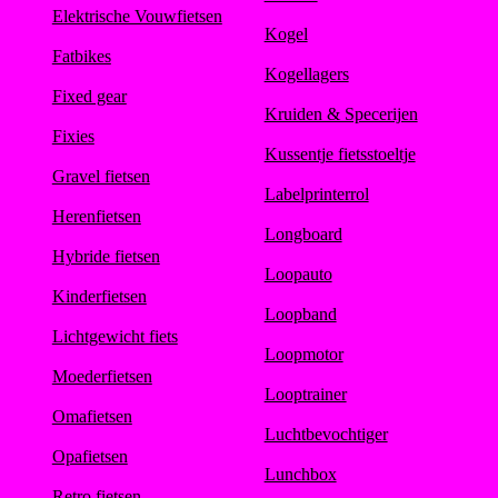
Elektrische Vouwfietsen
Kogel
Fatbikes
Kogellagers
Fixed gear
Kruiden & Specerijen
Fixies
Kussentje fietsstoeltje
Gravel fietsen
Labelprinterrol
Herenfietsen
Longboard
Hybride fietsen
Loopauto
Kinderfietsen
Loopband
Lichtgewicht fiets
Loopmotor
Moederfietsen
Looptrainer
Omafietsen
Luchtbevochtiger
Opafietsen
Lunchbox
Retro fietsen