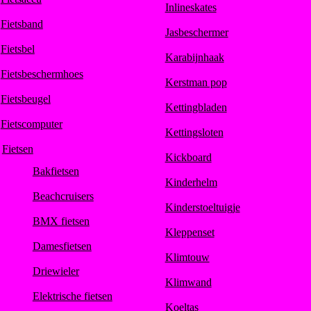
Inlineskates
Fietsband
Jasbeschermer
Fietsbel
Karabijnhaak
Fietsbeschermhoes
Kerstman pop
Fietsbeugel
Kettingbladen
Fietscomputer
Kettingsloten
Fietsen
Kickboard
Bakfietsen
Kinderhelm
Beachcruisers
Kinderstoeltuigje
BMX fietsen
Kleppenset
Damesfietsen
Klimtouw
Driewieler
Klimwand
Elektrische fietsen
Koeltas