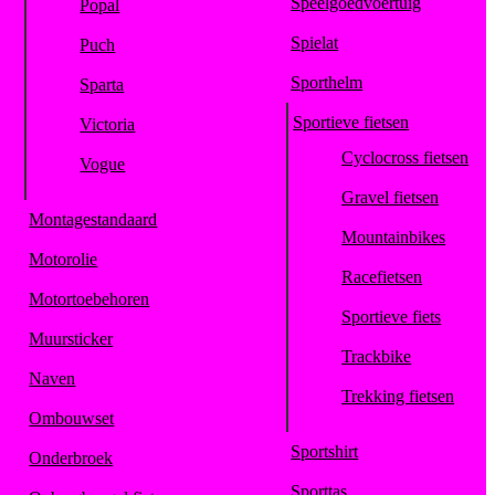
Speelgoedvoertuig
Popal
Spielat
Puch
Sporthelm
Sparta
Sportieve fietsen
Victoria
Cyclocross fietsen
Vogue
Gravel fietsen
Montagestandaard
Mountainbikes
Motorolie
Racefietsen
Motortoebehoren
Sportieve fiets
Muursticker
Trackbike
Naven
Trekking fietsen
Ombouwset
Sportshirt
Onderbroek
Sporttas