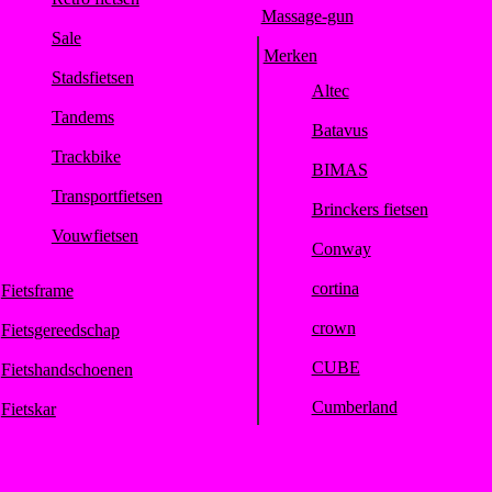
Massage-gun
Sale
Merken
Stadsfietsen
Altec
Tandems
Batavus
Trackbike
BIMAS
Transportfietsen
Brinckers fietsen
Vouwfietsen
Conway
cortina
Fietsframe
crown
Fietsgereedschap
CUBE
Fietshandschoenen
Cumberland
Fietskar