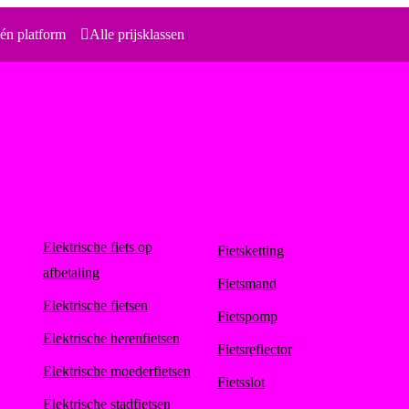
én platform
Alle prijsklassen
Elektrische fiets op
Fietsketting
afbetaling
Fietsmand
Elektrische fietsen
Fietspomp
Elektrische herenfietsen
Fietsreflector
Elektrische moederfietsen
Fietsslot
Elektrische stadfietsen