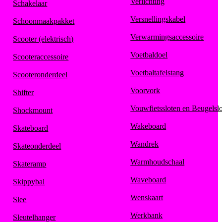
Verlichting
Schakelaar
Versnellingskabel
Schoonmaakpakket
Verwarmingsaccessoire
Scooter (elektrisch)
Voetbaldoel
Scooteraccessoire
Voetbaltafelstang
Scooteronderdeel
Voorvork
Shifter
Vouwfietssloten en Beugelsl
Shockmount
Wakeboard
Skateboard
Wandrek
Skateonderdeel
Warmhoudschaal
Skateramp
Waveboard
Skippybal
Wenskaart
Slee
Werkbank
Sleutelhanger