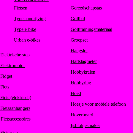
Fietsen
Gereedschapstas
Type aandrijving
Golfbal
Type e-bike
Golftrainingsmateriaal
Urban e-bikes
Groepset
Hangslot
Elektrische step
Hartslagmeter
Elektromotor
Hobbykralen
Fidget
Hobbyring
Fiets
Hoed
Fiets (elektrisch)
Hoesje voor mobiele telefoon
Fietsaanhangers
Hoverboard
Fietsaccessoires
Ijsblokjesmaker
Fietsaccu