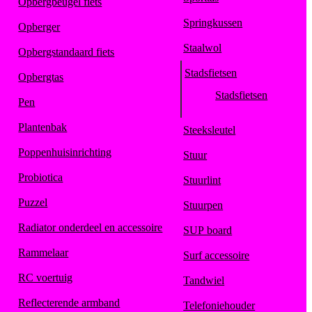
Opbergbeugel fiets
Springkussen
Opberger
Staalwol
Opbergstandaard fiets
Stadsfietsen
Opbergtas
Stadsfietsen
Pen
Plantenbak
Steeksleutel
Poppenhuisinrichting
Stuur
Probiotica
Stuurlint
Puzzel
Stuurpen
Radiator onderdeel en accessoire
SUP board
Rammelaar
Surf accessoire
RC voertuig
Tandwiel
Reflecterende armband
Telefoniehouder