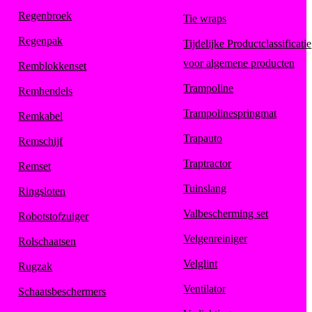
Regenbroek
Tie wraps
Regenpak
Tijdelijke Productclassificatie
voor algemene producten
Remblokkenset
Trampoline
Remhendels
Trampolinespringmat
Remkabel
Trapauto
Remschijf
Traptractor
Remset
Tuinslang
Ringsloten
Valbescherming set
Robotstofzuiger
Velgenreiniger
Rolschaatsen
Velglint
Rugzak
Ventilator
Schaatsbeschermers