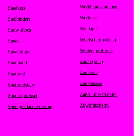
Werkhandschoenen
Sneakers
Werkvest
Snelbinders
Wiellager
Snow shoes
Windscherm (fiets)
Spaak
Wintersportbroek
Spaaknippel
Zadel (fiets)
Spanband
Zadelpen
Spatbord
Zadeltassen
Spatbordstang
Zand- of watertafel
Speelfigurenset
Zijwindscherm
Speelgoedaccuvoertuig