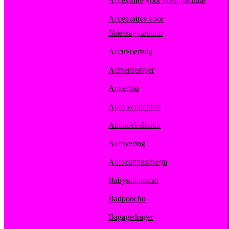
Accessoire voor boenmachine
Accessoires voor
fitnessapparatuur
Accuvoertuig
Achterdemper
Ankerlijn
Auto ventieldop
Autotoebehoren
Autovering
Autozonnescherm
Babyschommel
Badponcho
Bagagedrager