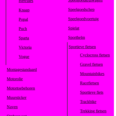
Speelgoedkruiwagen
Hercules
Speelgoedschep
Knaap
Speelgoedvoertuig
Popal
Spielat
Puch
Sporthelm
Sparta
Sportieve fietsen
Victoria
Cyclocross fietsen
Vogue
Gravel fietsen
Montagestandaard
Mountainbikes
Motorolie
Racefietsen
Motortoebehoren
Sportieve fiets
Muursticker
Trackbike
Naven
Trekking fietsen