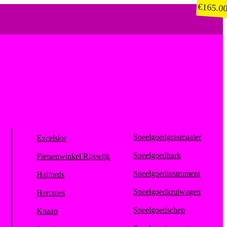
€
165.0
Speelgoedgrasmaaier
Excelsior
Speelgoedhark
Fietsenwinkel Rijswijk
Speelgoedinstrument
Halfords
Speelgoedkruiwagen
Hercules
Speelgoedschep
Knaap