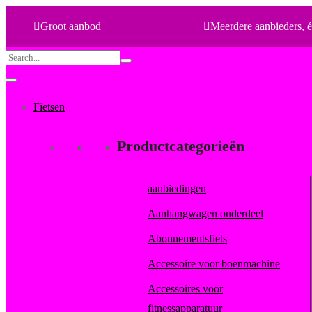
Groot aanbod
Meerdere aanbieders, é
Search
for:
Fietsen
Productcategorieën
aanbiedingen
Aanhangwagen onderdeel
Abonnementsfiets
Accessoire voor boenmachine
Accessoires voor
fitnessapparatuur