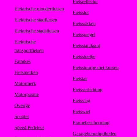
Fietsreflector
Elektrische moederfietsen
Fietsslot
Elektrische stadfietsen
Fietssokken
Elektrische stadsfietsen
Fietsspiegel
Elektrische
Fietsstandaard
transportfietsen
Fietsstoeltje
Fatbikes
Fietsstuurtje met kussen
Fietsmerken
Fietstas
Motormerk
Fietsverlichting
Motorpositie
Fietsvlag
Overige
Fietswiel
Scooter
Framebescherming
Speed Pedelecs
Garagebenodigdheden