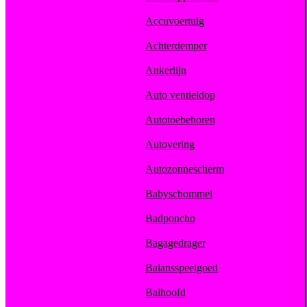
Accuvoertuig
Achterdemper
Ankerlijn
Auto ventieldop
Autotoebehoren
Autovering
Autozonnescherm
Babyschommel
Badponcho
Bagagedrager
Balansspeelgoed
Balhoofd