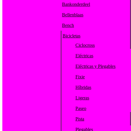
Bankonderdeel
Bellenblaas
Bench
Bicicletas
Ciclocross
Eléctricas
Eléctricas y Plegables
Fixie
Híbridas
Ligeras
Paseo
Pista
Plegables