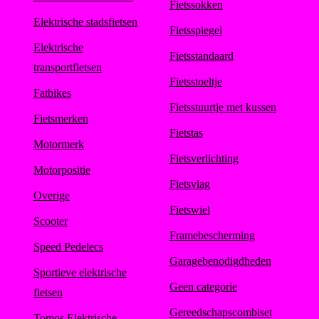
Fietssokken
Elektrische stadsfietsen
Fietsspiegel
Elektrische
Fietsstandaard
transportfietsen
Fietsstoeltje
Fatbikes
Fietsstuurtje met kussen
Fietsmerken
Fietstas
Motormerk
Fietsverlichting
Motorpositie
Fietsvlag
Overige
Fietswiel
Scooter
Framebescherming
Speed Pedelecs
Garagebenodigdheden
Sportieve elektrische
Geen categorie
fietsen
Gereedschapscombiset
Tomos Elektrische