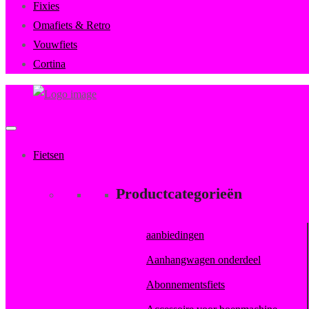
Fixies
Omafiets & Retro
Vouwfiets
Cortina
FietsenMagazijn
Primary
Menu
Fietsen
Productcategorieën
aanbiedingen
Aanhangwagen onderdeel
Abonnementsfiets