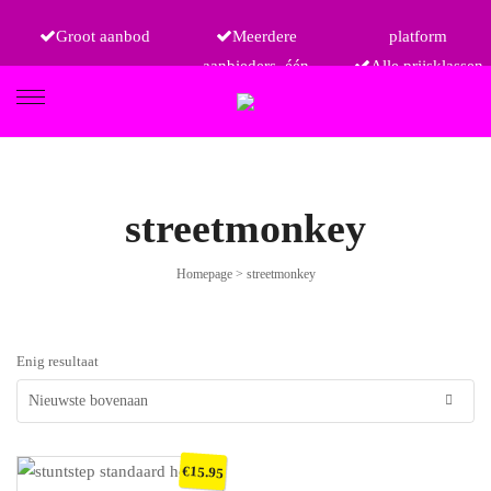
Groot aanbod
Meerdere
platform
aanbieders, één
Alle prijsklassen
FIETSEN
streetmonkey
Homepage
>
streetmonkey
ETRO
Enig resultaat
€
15.95