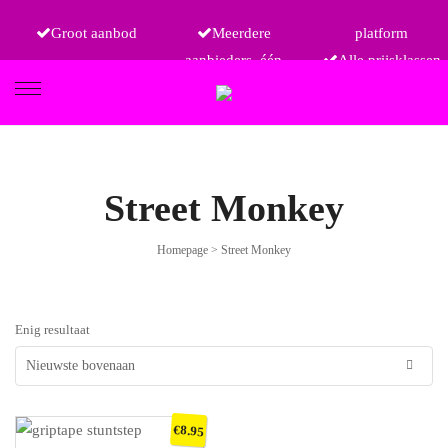
Groot aanbod
Meerdere
platform
aanbieders, één
Alle prijsklassen
FIETSEN
Street Monkey
Homepage
>
Street Monkey
ETRO
Enig resultaat
€
8.95