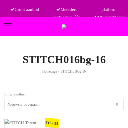
Groot aanbod
Meerdere
platform
aanbieders, één
Alle prijsklassen
FIETSEN
STITCH016bg-16
Homepage
>
STITCH016bg-16
ETRO
Enig resultaat
€
169.99