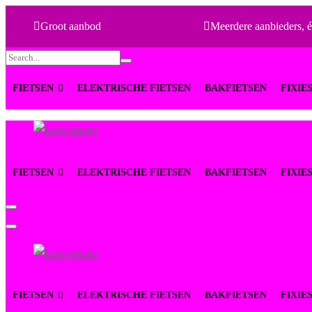
Groot aanbod
Meerdere aanbieders, é
Search
for:
FIETSEN
ELEKTRISCHE FIETSEN
BAKFIETSEN
FIXIE
FietsenMagazijn
Primary
FIETSEN
ELEKTRISCHE FIETSEN
BAKFIETSEN
FIXIE
Menu
FietsenMagazijn
Primary
FIETSEN
ELEKTRISCHE FIETSEN
BAKFIETSEN
FIXIE
Menu