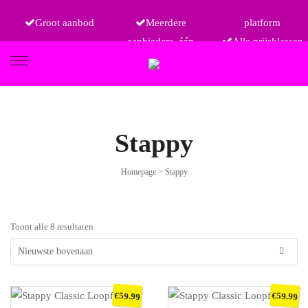
Groot aanbod
Meerdere
platform
aanbieders, één
Alle prijsklassen
FIETSEN
Stappy
Homepage
>
Stappy
ETRO
Toont alle 8 resultaten
€
€
59.99
59.99