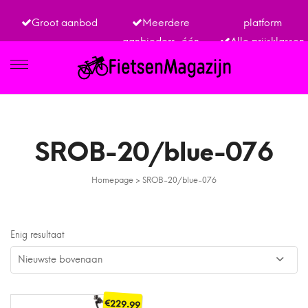
Groot aanbod
Meerdere
platform
aanbieders, één
Alle prijsklassen
IETSEN
SROB-20/blue-076
Homepage
>
SROB-20/blue-076
TRO
Enig resultaat
€
229.99