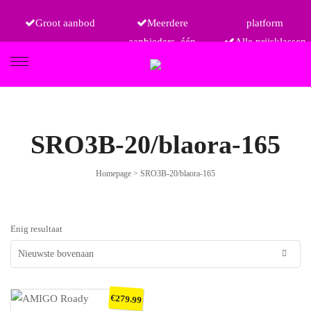
Groot aanbod
Meerdere
platform
aanbieders, één
Alle prijsklassen
FIETSEN
SRO3B-20/blaora-165
Homepage
>
SRO3B-20/blaora-165
ETRO
Enig resultaat
€
279.99