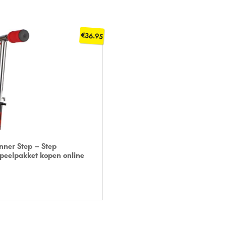
€
36.95
P BOL
nner Step – Step
peelpakket kopen online