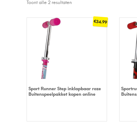
Toont alle 2 resultaten
€
34.99
KOOP OP BOL
KOOP O
Sport Runner Step inklapbaar roze
Sportru
Buitenspeelpakket kopen online
Buitens