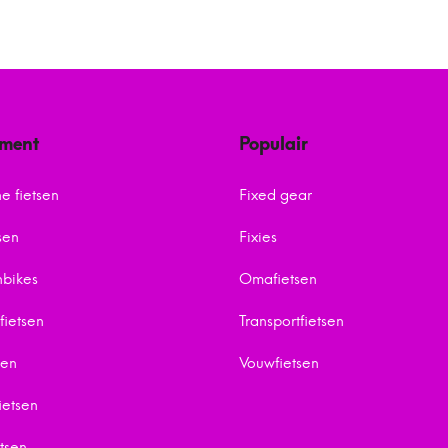
iment
Populair
he fietsen
Fixed gear
sen
Fixies
bikes
Omafietsen
fietsen
Transportfietsen
sen
Vouwfietsen
etsen
tsen