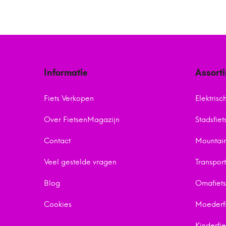
Informatie
Assort
Fiets Verkopen
Elektrisc
Over FietsenMagazijn
Stadsfiet
Contact
Mountain
Veel gestelde vragen
Transport
Blog
Omafiet
Cookies
Moederfi
Kinderfie