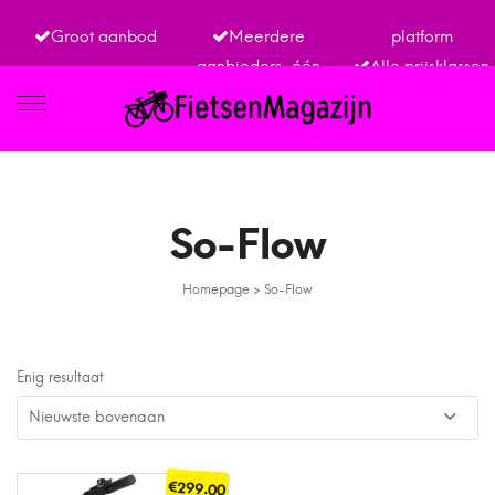
Groot aanbod
Meerdere
platform
aanbieders, één
Alle prijsklassen
IETSEN
So-Flow
Homepage
>
So-Flow
TRO
Enig resultaat
€
299.00