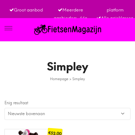
Groot aanbod
Meerdere
platform
aanbieders, één
Alle prijsklassen
IETSEN
Simpley
Homepage
>
Simpley
TRO
Enig resultaat
€
52.00