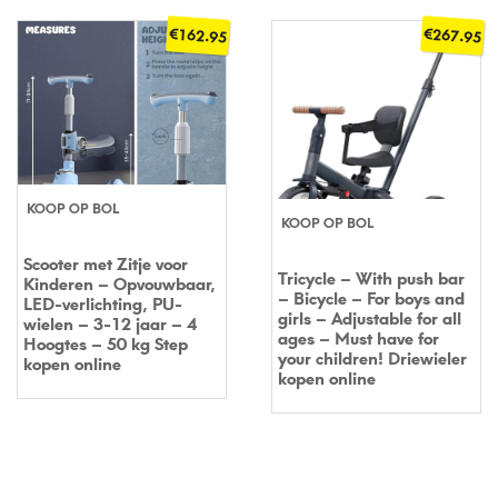
€
€
162.95
267.95
KOOP OP BOL
KOOP OP BOL
Scooter met Zitje voor
Tricycle – With push bar
Kinderen – Opvouwbaar,
– Bicycle – For boys and
LED-verlichting, PU-
girls – Adjustable for all
wielen – 3-12 jaar – 4
ages – Must have for
Hoogtes – 50 kg Step
your children! Driewieler
kopen online
kopen online