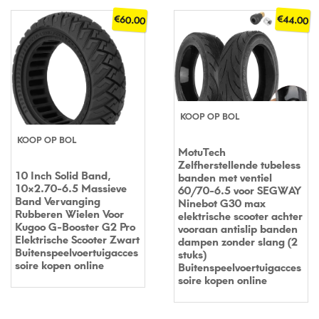
€
€
60.00
44.00
KOOP OP BOL
KOOP OP BOL
MotuTech
Zelfherstellende tubeless
10 Inch Solid Band,
banden met ventiel
10×2.70-6.5 Massieve
60/70-6.5 voor SEGWAY
Band Vervanging
Ninebot G30 max
Rubberen Wielen Voor
elektrische scooter achter
Kugoo G-Booster G2 Pro
vooraan antislip banden
Elektrische Scooter Zwart
dampen zonder slang (2
Buitenspeelvoertuigacces
stuks)
soire kopen online
Buitenspeelvoertuigacces
soire kopen online