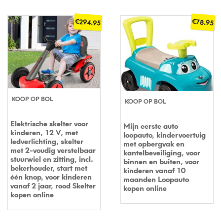
€
€
294.95
78.95
KOOP OP BOL
KOOP OP BOL
Elektrische skelter voor
Mijn eerste auto
kinderen, 12 V, met
loopauto, kindervoertuig
ledverlichting, skelter
met opbergvak en
met 2-voudig verstelbaar
kantelbeveiliging, voor
stuurwiel en zitting, incl.
binnen en buiten, voor
bekerhouder, start met
kinderen vanaf 10
één knop, voor kinderen
maanden Loopauto
vanaf 2 jaar, rood Skelter
kopen online
kopen online