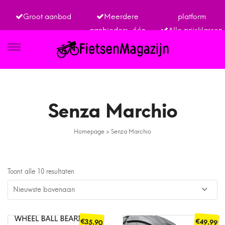
Groot aanbod
Meerdere
platform
aanbieders, één
Alle prijsklassen
IETSEN
Senza Marchio
Homepage
>
Senza Marchio
TRO
Toont alle 10 resultaten
€
€
35.90
49.99