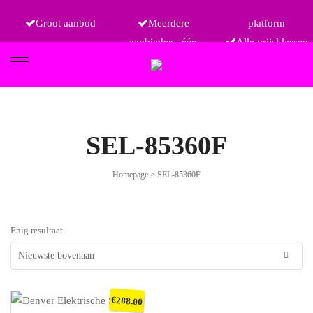
Groot aanbod
Meerdere
platform
aanbieders, één
Alle prijsklassen
FIETSEN
SEL-85360F
Homepage
>
SEL-85360F
ETRO
Enig resultaat
€
288.00