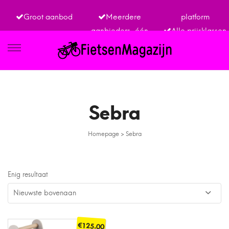
Groot aanbod
Meerdere
platform
aanbieders, één
Alle prijsklassen
IETSEN
Sebra
Homepage
>
Sebra
TRO
Enig resultaat
€
125.00