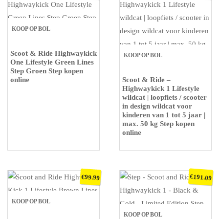
KOOP OP BOL
Scoot & Ride Highwaykick
KOOP OP BOL
One Lifestyle Green Lines
Step Groen Step kopen
online
Scoot & Ride –
Highwaykick 1 Lifestyle
wildcat | loopfiets / scooter
in design wildcat voor
kinderen van 1 tot 5 jaar |
max. 50 kg Step kopen
online
€
€
191.09
99.99
KOOP OP BOL
KOOP OP BOL