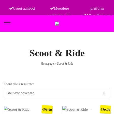
Groot aanbod
Meerdere
platform
aanbieders, één
Alle prijsklassen
FIETSEN
Scoot & Ride
Homepage
>
Scoot & Ride
ETRO
Toont alle 4 resultaten
€
€
90.00
99.99