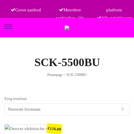
Groot aanbod
Meerdere
platform
aanbieders, één
Alle prijsklassen
FIETSEN
SCK-5500BU
Homepage
>
SCK-5500BU
ETRO
Enig resultaat
€
126.00