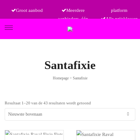
Groot aanbod
Meerdere
platform
aanbieders, één
Alle prijsklassen
FIETSEN
Santafixie
Homepage
>
Santafixie
ETRO
Resultaat 1–20 van de 43 resultaten wordt getoond