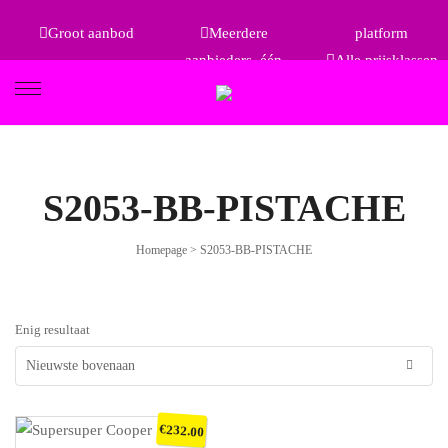
Groot aanbod
Meerdere
platform
aanbieders, één
Alle prijsklassen
FIETSEN
S2053-BB-PISTACHE
Homepage
>
S2053-BB-PISTACHE
ETRO
Enig resultaat
€
232.00