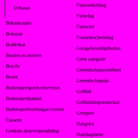
Fietsverlichting
Urbanas
Fietsvlag
Bidonhouder
Fietswiel
Bokszak
Framebescherming
Bolderkar
Garagebenodigdheden
Bouten en moeren
Geen categorie
Broche
Gereedschapscombiset
Broek
Gereedschapstas
Buitenspeelgoedverkeersset
Golfbal
Buitenspeelpakket
Golftrainingsmateriaal
Buitenspeelvoertuigaccessoire
Groepset
Cassette
Hangslot
Centrale deurvergrendeling
Hartslagmeter