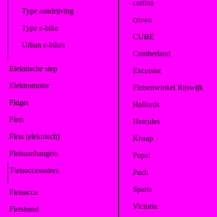
cortina
Type aandrijving
crown
Type e-bike
CUBE
Urban e-bikes
Cumberland
Elektrische step
Excelsior
Elektromotor
Fietsenwinkel Rijswijk
Fidget
Halfords
Fiets
Hercules
Fiets (elektrisch)
Knaap
Fietsaanhangers
Popal
Fietsaccessoires
Puch
Sparta
Fietsaccu
Victoria
Fietsband