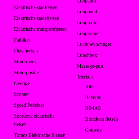
Loopauto
Elektrische stadfietsen
Loopband
Elektrische stadsfietsen
Loopmotor
Elektrische transportfietsen
Looptrainer
Fatbikes
Luchtbevochtiger
Fietsmerken
Lunchbox
Motormerk
Massage-gun
Motorpositie
Merken
Overige
Altec
Scooter
Batavus
Speed Pedelecs
BIMAS
Sportieve elektrische
Brinckers fietsen
fietsen
Conway
Tomos Elektrische Fietsen