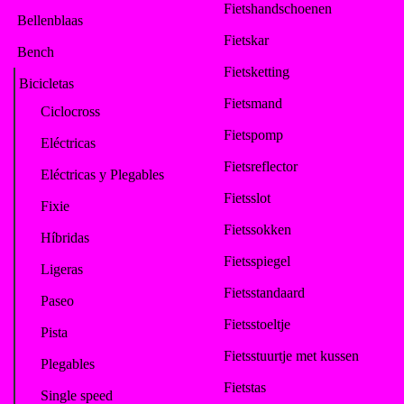
Fietshandschoenen
Bellenblaas
Fietskar
Bench
Fietsketting
Bicicletas
Fietsmand
Ciclocross
Fietspomp
Eléctricas
Fietsreflector
Eléctricas y Plegables
Fietsslot
Fixie
Fietssokken
Híbridas
Fietsspiegel
Ligeras
Fietsstandaard
Paseo
Fietsstoeltje
Pista
Fietsstuurtje met kussen
Plegables
Fietstas
Single speed