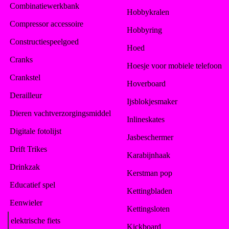
Combinatiewerkbank
Hobbykralen
Compressor accessoire
Hobbyring
Constructiespeelgoed
Hoed
Cranks
Hoesje voor mobiele telefoon
Crankstel
Hoverboard
Derailleur
Ijsblokjesmaker
Dieren vachtverzorgingsmiddel
Inlineskates
Digitale fotolijst
Jasbeschermer
Drift Trikes
Karabijnhaak
Drinkzak
Kerstman pop
Educatief spel
Kettingbladen
Eenwieler
Kettingsloten
elektrische fiets
Kickboard