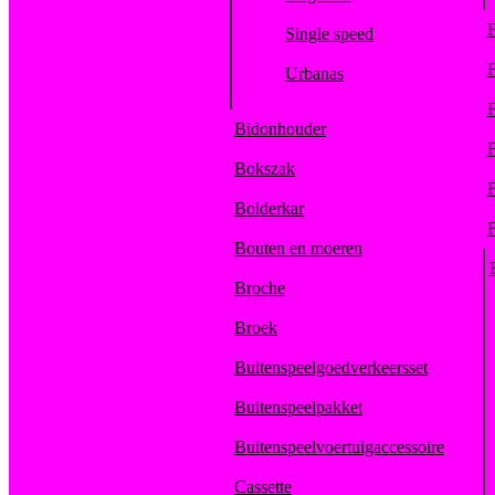
F
Single speed
F
Urbanas
F
Bidonhouder
F
Bokszak
F
Bolderkar
F
Bouten en moeren
Broche
Broek
Buitenspeelgoedverkeersset
Buitenspeelpakket
Buitenspeelvoertuigaccessoire
Cassette