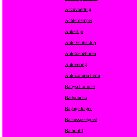
Accuvoertuig
Achterdemper
Ankerlijn
Auto ventieldop
Autotoebehoren
Autovering
Autozonnescherm
Babyschommel
Badponcho
Bagagedrager
Balansspeelgoed
Balhoofd