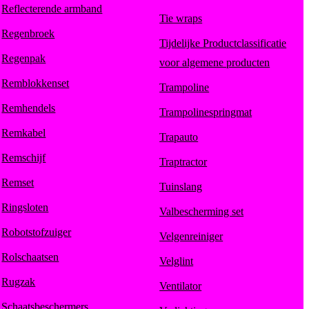
Reflecterende armband
Tie wraps
Regenbroek
Tijdelijke Productclassificatie
Regenpak
voor algemene producten
Remblokkenset
Trampoline
Remhendels
Trampolinespringmat
Remkabel
Trapauto
Remschijf
Traptractor
Remset
Tuinslang
Ringsloten
Valbescherming set
Robotstofzuiger
Velgenreiniger
Rolschaatsen
Velglint
Rugzak
Ventilator
Schaatsbeschermers