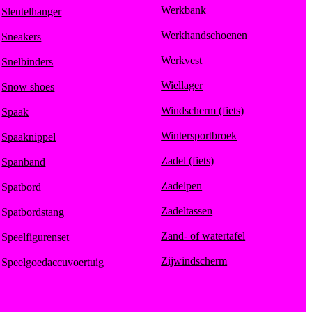
Werkbank
Sleutelhanger
Werkhandschoenen
Sneakers
Werkvest
Snelbinders
Wiellager
Snow shoes
Windscherm (fiets)
Spaak
Wintersportbroek
Spaaknippel
Zadel (fiets)
Spanband
Zadelpen
Spatbord
Zadeltassen
Spatbordstang
Zand- of watertafel
Speelfigurenset
Zijwindscherm
Speelgoedaccuvoertuig