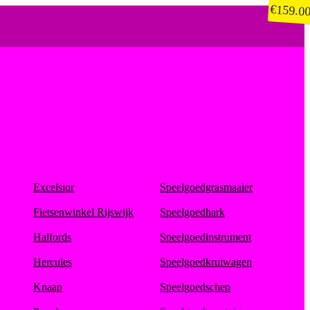
€
159.0
Excelsior
Speelgoedgrasmaaier
Fietsenwinkel Rijswijk
Speelgoedhark
Halfords
Speelgoedinstrument
Hercules
Speelgoedkruiwagen
Knaap
Speelgoedschep