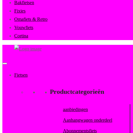
Bakfietsen
Fixies
Omafiets & Retro
Vouwfiets
Cortina
FietsenMagazijn
Primary
Menu
Fietsen
Productcategorieën
aanbiedingen
Aanhangwagen onderdeel
Abonnementsfiets