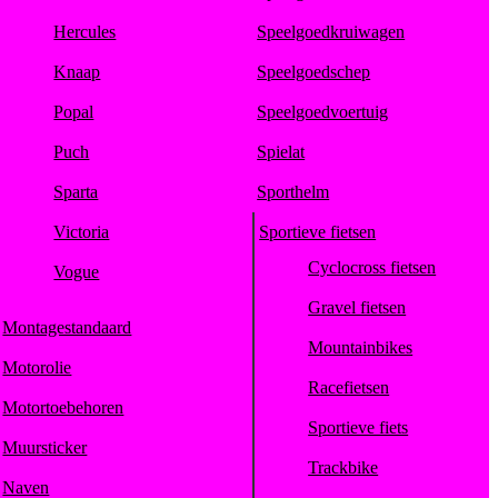
Hercules
Speelgoedkruiwagen
Knaap
Speelgoedschep
Popal
Speelgoedvoertuig
Puch
Spielat
Sparta
Sporthelm
Victoria
Sportieve fietsen
Cyclocross fietsen
Vogue
Gravel fietsen
Montagestandaard
Mountainbikes
Motorolie
Racefietsen
Motortoebehoren
Sportieve fiets
Muursticker
Trackbike
Naven