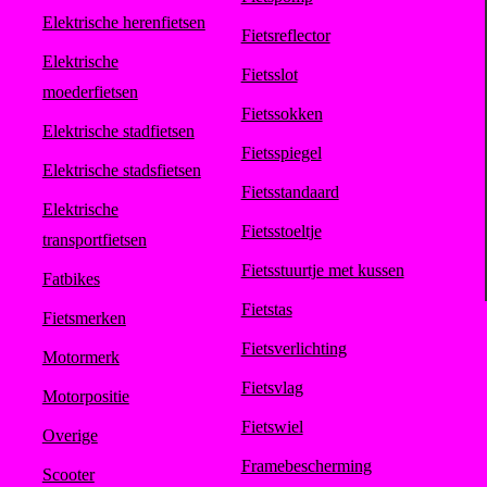
Elektrische herenfietsen
Fietsreflector
Elektrische
Fietsslot
moederfietsen
Fietssokken
Elektrische stadfietsen
Fietsspiegel
Elektrische stadsfietsen
Fietsstandaard
Elektrische
Fietsstoeltje
transportfietsen
Fietsstuurtje met kussen
Fatbikes
Fietstas
Fietsmerken
Fietsverlichting
Motormerk
Fietsvlag
Motorpositie
Fietswiel
Overige
Framebescherming
Scooter