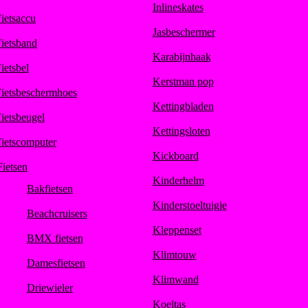
Inlineskates
ietsaccu
Jasbeschermer
ietsband
Karabijnhaak
ietsbel
Kerstman pop
ietsbeschermhoes
Kettingbladen
ietsbeugel
Kettingsloten
ietscomputer
Kickboard
Fietsen
Kinderhelm
Bakfietsen
Kinderstoeltuigje
Beachcruisers
Kleppenset
BMX fietsen
Klimtouw
Damesfietsen
Klimwand
Driewieler
Koeltas