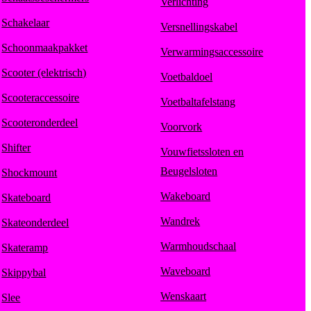
Verlichting
Schakelaar
Versnellingskabel
Schoonmaakpakket
Verwarmingsaccessoire
Scooter (elektrisch)
Voetbaldoel
Scooteraccessoire
Voetbaltafelstang
Scooteronderdeel
Voorvork
Shifter
Vouwfietssloten en
Beugelsloten
Shockmount
Wakeboard
Skateboard
Wandrek
Skateonderdeel
Warmhoudschaal
Skateramp
Waveboard
Skippybal
Wenskaart
Slee