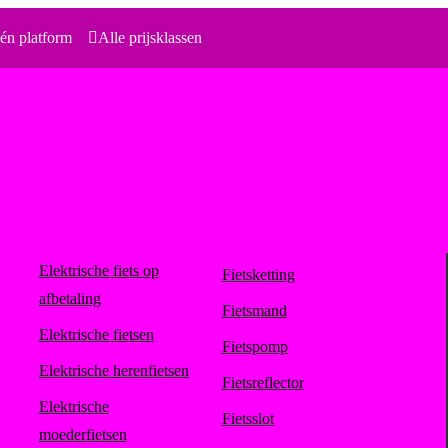
én platform
Alle prijsklassen
Elektrische fiets op
Fietsketting
afbetaling
Fietsmand
Elektrische fietsen
Fietspomp
Elektrische herenfietsen
Fietsreflector
Elektrische
Fietsslot
moederfietsen