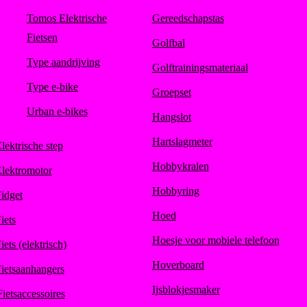
Tomos Elektrische
Gereedschapstas
Fietsen
Golfbal
Type aandrijving
Golftrainingsmateriaal
Type e-bike
Groepset
Urban e-bikes
Hangslot
Hartslagmeter
lektrische step
Hobbykralen
lektromotor
Hobbyring
idget
Hoed
iets
Hoesje voor mobiele telefoon
iets (elektrisch)
Hoverboard
ietsaanhangers
Ijsblokjesmaker
Fietsaccessoires