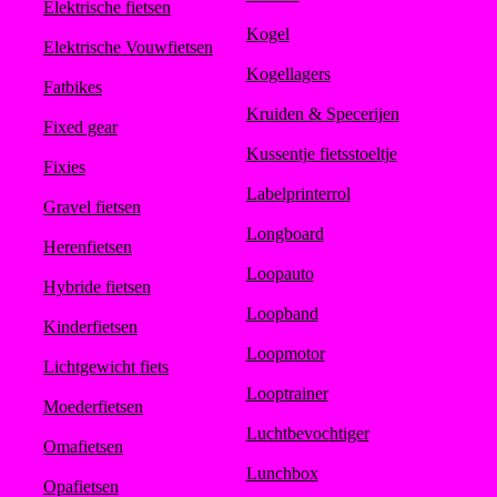
Elektrische fietsen
Kogel
Elektrische Vouwfietsen
Kogellagers
Fatbikes
Kruiden & Specerijen
Fixed gear
Kussentje fietsstoeltje
Fixies
Labelprinterrol
Gravel fietsen
Longboard
Herenfietsen
Loopauto
Hybride fietsen
Loopband
Kinderfietsen
Loopmotor
Lichtgewicht fiets
Looptrainer
Moederfietsen
Luchtbevochtiger
Omafietsen
Lunchbox
Opafietsen