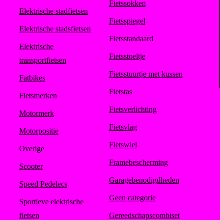
Fietssokken
Elektrische stadfietsen
Fietsspiegel
Elektrische stadsfietsen
Fietsstandaard
Elektrische
Fietsstoeltje
transportfietsen
Fietsstuurtje met kussen
Fatbikes
Fietstas
Fietsmerken
Fietsverlichting
Motormerk
Fietsvlag
Motorpositie
Fietswiel
Overige
Framebescherming
Scooter
Garagebenodigdheden
Speed Pedelecs
Geen categorie
Sportieve elektrische
fietsen
Gereedschapscombiset