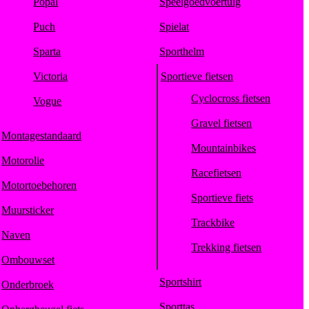
Popal
Speelgoedvoertuig
Puch
Spielat
Sparta
Sporthelm
Victoria
Sportieve fietsen
Cyclocross fietsen
Vogue
Gravel fietsen
Montagestandaard
Mountainbikes
Motorolie
Racefietsen
Motortoebehoren
Sportieve fiets
Muursticker
Trackbike
Naven
Trekking fietsen
Ombouwset
Sportshirt
Onderbroek
Sporttas