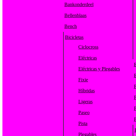
Bankonderdeel
Bellenblaas
Bench
Bicicletas
Ciclocross
Eléctricas
E
Eléctricas y Plegables
E
Fixie
F
Híbridas
F
Ligeras
F
Paseo
F
Pista
Plegables