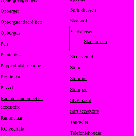
Opbergbeugel fiets
Springkussen
Opberger
Staalwol
Opbergstandaard fiets
Stadsfietsen
Opbergtas
Stadsfietsen
Pen
Plantenbak
Steeksleutel
Poppenhuisinrichting
Stuur
Probiotica
Stuurlint
Puzzel
Stuurpen
Radiator onderdeel en
SUP board
accessoire
Surf accessoire
Rammelaar
Tandwiel
RC voertuig
Telefoniehouder