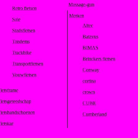
Massage-gun
Retro fietsen
Merken
Sale
Altec
Stadsfietsen
Batavus
Tandems
BIMAS
Trackbike
Brinckers fietsen
Transportfietsen
Conway
Vouwfietsen
cortina
ietsframe
crown
ietsgereedschap
CUBE
ietshandschoenen
Cumberland
ietskar