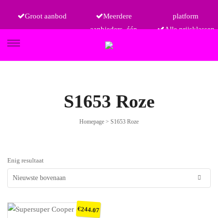
Groot aanbod
Meerdere
platform
aanbieders, één
Alle prijsklassen
FIETSEN
S1653 Roze
Homepage
>
S1653 Roze
ETRO
Enig resultaat
€
244.07