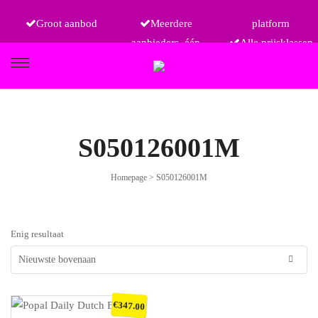
Groot aanbod
Meerdere
platform
aanbieders, één
Alle prijsklassen
FIETSEN
S050126001M
Homepage
>
S050126001M
ETRO
Enig resultaat
€
347.00