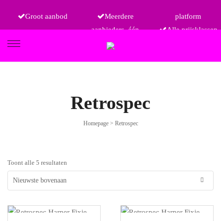
Groot aanbod
Meerdere
platform
aanbieders, één
Alle prijsklassen
FIETSEN
Retrospec
Homepage
>
Retrospec
ETRO
Toont alle 5 resultaten